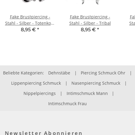
Fake Brustpiercing -
Fake Brustpiercing -
Fa
Stahl - Silber - Totenkopf
Stahl - Silber - Tribal
St
- Flammen
8,95 €
*
8,95 €
*
Beliebte Kategorien:
Dehnstäbe
|
Piercing Schmuck Ohr
|
Lippenpiercing Schmuck
|
Nasenpiercing Schmuck
|
Nippelpiercings
|
Intimschmuck Mann
|
Intimschmuck Frau
Newsletter Abonnieren