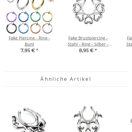
Fake Piercing - Ring -
Fake Brustpiercing -
Fa
Bunt
Stahl - Ring - Silber -
Sta
Herzen
7,95 €
*
8,95 €
*
Ähnliche Artikel