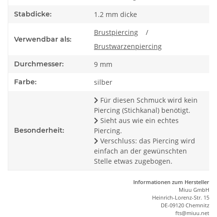
Stabdicke:
1.2 mm dicke
Brustpiercing
/
Verwendbar als:
Brustwarzenpiercing
Durchmesser:
9 mm
Farbe:
silber
Für diesen Schmuck wird kein
Piercing (Stichkanal) benötigt.
Sieht aus wie ein echtes
Besonderheit:
Piercing.
Verschluss: das Piercing wird
einfach an der gewünschten
Stelle etwas zugebogen.
Informationen zum Hersteller
Miuu GmbH
Heinrich-Lorenz-Str. 15
DE-09120 Chemnitz
ft
s
@m
iu
u.net