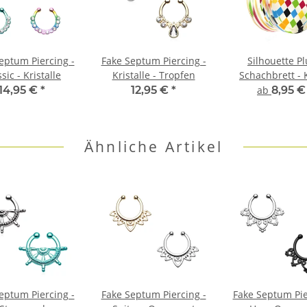
eptum Piercing -
Fake Septum Piercing -
Silhouette Pl
sic - Kristalle
Kristalle - Tropfen
Schachbrett - 
Regenbog
14,95 €
*
12,95 €
*
ab
8,95 
Ähnliche Artikel
eptum Piercing -
Fake Septum Piercing -
Fake Septum Pie