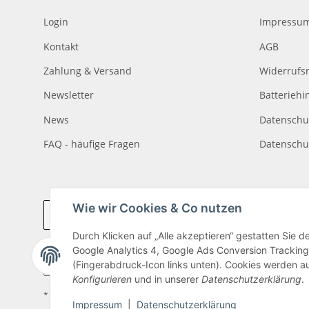
Login
Impressu
Kontakt
AGB
Zahlung & Versand
Widerrufs
Newsletter
Batteriehi
News
Datenschu
FAQ - häufige Fragen
Datenschu
Wie wir Cookies & Co nutzen
Vertrag widerrufen
Durch Klicken auf „Alle akzeptieren“ gestatten Sie 
Google Analytics 4, Google Ads Conversion Tracking
(Fingerabdruck-Icon links unten). Cookies werden au
Konfigurieren
und in unserer
Datenschutzerklärung
.
* Alle Preise inkl. gesetzlicher USt., zzgl.
Versand
Impressum
|
Datenschutzerklärung