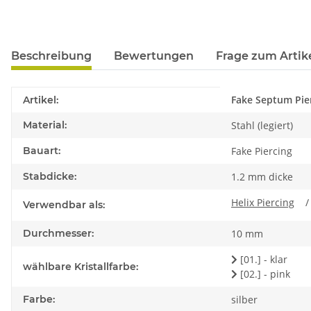
Beschreibung
Bewertungen
Frage zum Artik
Produkteigenschaft
Wert
Fake Septum Pier
Artikel:
Material:
Stahl (legiert)
Bauart:
Fake Piercing
Stabdicke:
1.2 mm dicke
Helix Piercing
Verwendbar als:
Durchmesser:
10 mm
[01.] - klar
wählbare Kristallfarbe:
[02.] - pink
Farbe:
silber