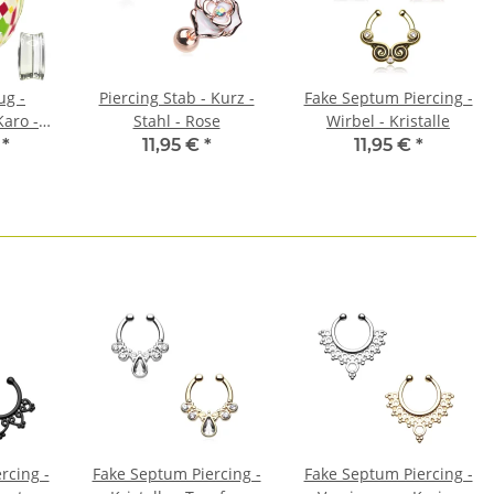
ug -
Piercing Stab - Kurz -
Fake Septum Piercing -
Karo -
Stahl - Rose
Wirbel - Kristalle
en
€
*
11,95 €
*
11,95 €
*
rcing -
Fake Septum Piercing -
Fake Septum Piercing -