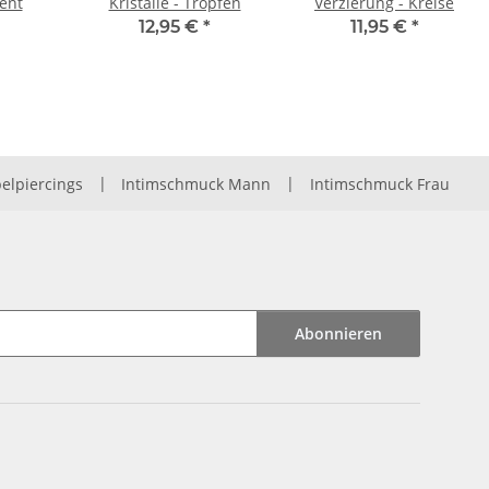
ent
Kristalle - Tropfen
Verzierung - Kreise
12,95 €
*
11,95 €
*
elpiercings
|
Intimschmuck Mann
|
Intimschmuck Frau
Abonnieren