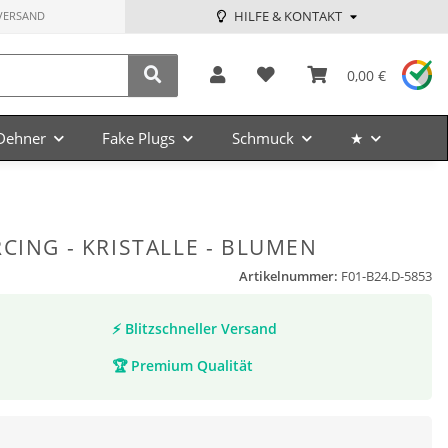
HILFE & KONTAKT
VERSAND
0,00 €
Dehner
Fake Plugs
Schmuck
★
CING - KRISTALLE - BLUMEN
Artikelnummer:
F01-B24.D-5853
⚡
Blitzschneller Versand
🏆
Premium Qualität