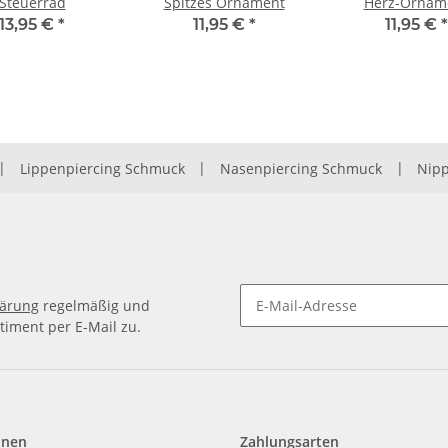
Steuerrad
Spitzes Ornament
Herz-Ornam
13,95 €
*
11,95 €
*
11,95 €
*
|
Lippenpiercing Schmuck
|
Nasenpiercing Schmuck
|
Nipp
lärung
regelmäßig und
timent per E-Mail zu.
Newsletter Abonnieren
onen
Zahlungsarten