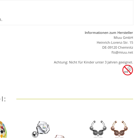
n.
Informationen zum Hersteller
Miuu GmbH
Heinrich-Lorenz-Str. 15
DE-09120 Chemnitz
ft
s
@m
iu
u.net
Achtung: Nicht für Kinder unter 3 Jahren geeignet.
l: