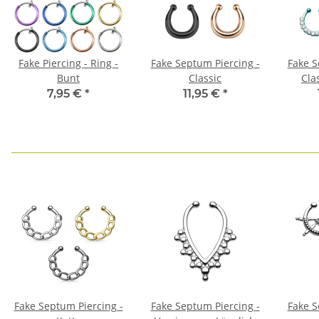
Fake Piercing - Ring -
Fake Septum Piercing -
Fake S
Bunt
Classic
Clas
7,95 €
*
11,95 €
*
Fake Septum Piercing -
Fake Septum Piercing -
Fake S