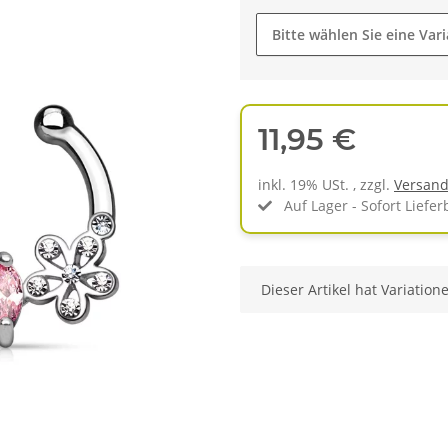
Bitte wählen Sie eine Vari
11,95 €
inkl. 19% USt. , zzgl.
Versan
Auf Lager - Sofort Liefer
x
Dieser Artikel hat Variation