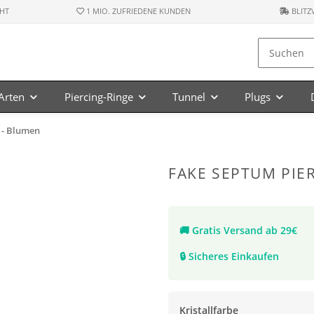
HT
1 MIO. ZUFRIEDENE KUNDEN
BLITZ
-Arten
Piercing-Ringe
Tunnel
Plugs
e - Blumen
FAKE SEPTUM PIER
🚚
Gratis Versand ab 29€
🔒
Sicheres Einkaufen
Kristallfarbe