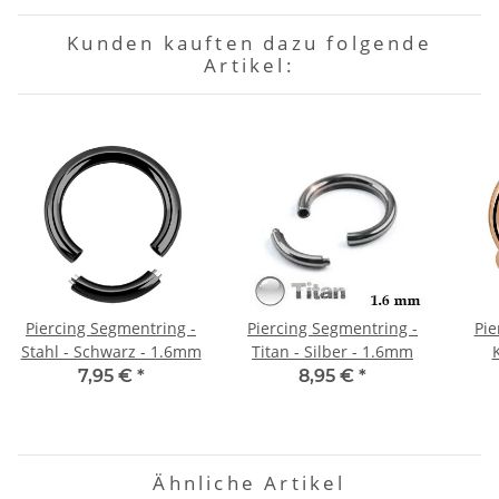
Kunden kauften dazu folgende
Artikel:
Piercing Segmentring -
Piercing Segmentring -
Pie
Stahl - Schwarz - 1.6mm
Titan - Silber - 1.6mm
7,95 €
*
8,95 €
*
Ähnliche Artikel