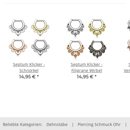
Septum Klicker -
Septum Klicker -
Schnörkel
Filigrane Wirbel
Ver
14,95 €
*
14,95 €
*
Beliebte Kategorien:
Dehnstäbe
|
Piercing Schmuck Ohr
|