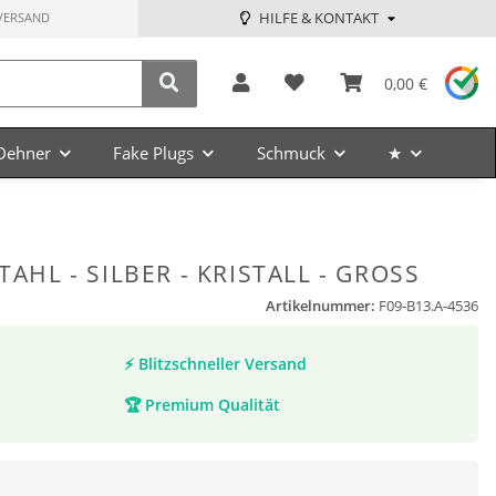
HILFE & KONTAKT
VERSAND
0,00 €
Dehner
Fake Plugs
Schmuck
★
TAHL - SILBER - KRISTALL - GROSS
Artikelnummer:
F09-B13.A-4536
⚡
Blitzschneller Versand
🏆
Premium Qualität