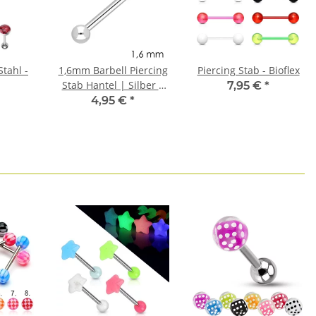
Stahl -
1,6mm Barbell Piercing
Piercing Stab - Bioflex
Stab Hantel | Silber |
7,95 €
*
Chirurgenstahl | 5mm-
4,95 €
*
30mm Länge