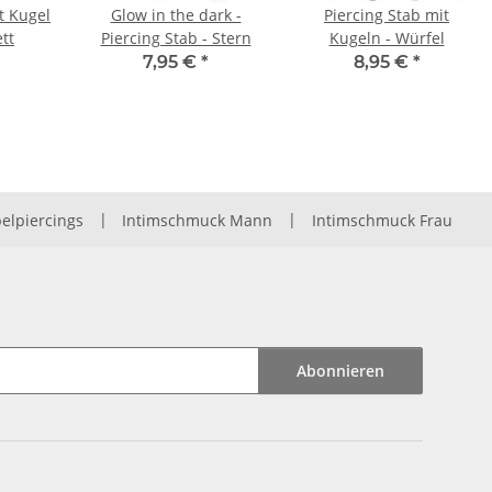
t Kugel
Glow in the dark -
Piercing Stab mit
tt
Piercing Stab - Stern
Kugeln - Würfel
7,95 €
*
8,95 €
*
elpiercings
|
Intimschmuck Mann
|
Intimschmuck Frau
Abonnieren