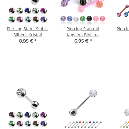
Piercing Stab - Stahl -
Piercing Stab mit
Pierci
Silber - Kristall
Kugeln - Bioflex -
Glitzer
8,95 €
*
6,95 €
*