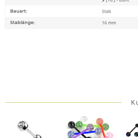
Bauart:
Stab
Stablänge:
16 mm
K