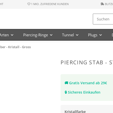
HT
1 MIO. ZUFRIEDENE KUNDEN
BLITZ
-Arten
Piercing-Ringe
Tunnel
Plugs
lber - Kristall - Gross
PIERCING STAB - S
🚚
Gratis Versand ab 29€
🔒
Sicheres Einkaufen
Kristallfarbe