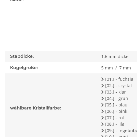
Stabdicke:
1.6 mm dicke
Kugelgröße:
5 mm / 7 mm
[01.] - fuchsia
[02.] - crystal
[03.] - klar
[04.] - grün
[05.] - blau
wählbare Kristallfarbe:
[06.] - pink
[07.] - rot
[08.] - lila
[09.] - regebn
[10.] - bunt