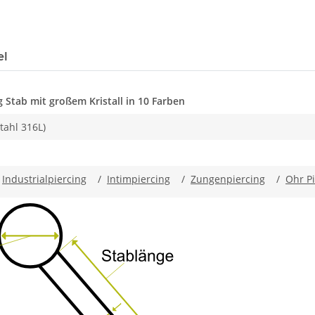
el
g Stab mit großem Kristall in 10 Farben
tahl 316L)
/
Industrialpiercing
/
Intimpiercing
/
Zungenpiercing
/
Ohr Pi