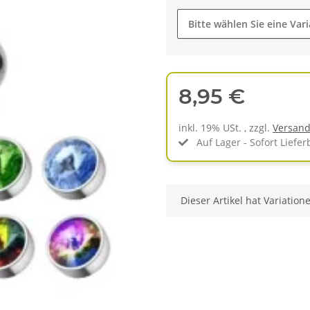
Bitte wählen Sie eine Vari
8,95 €
inkl. 19% USt. , zzgl.
Versan
Auf Lager - Sofort Liefer
x
Dieser Artikel hat Variation