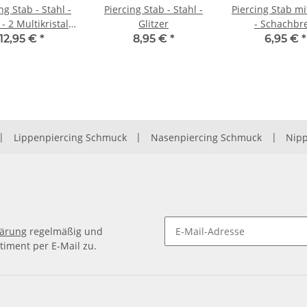
ng Stab - Stahl -
Piercing Stab - Stahl -
Piercing Stab mi
 - 2 Multikristall
Glitzer
- Schachbre
Kugeln
12,95 €
*
8,95 €
*
6,95 €
*
|
Lippenpiercing Schmuck
|
Nasenpiercing Schmuck
|
Nipp
lärung
regelmäßig und
timent per E-Mail zu.
Newsletter Abonnieren