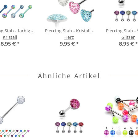
ng Stab - farbig -
Piercing Stab - Kristall -
Piercing Stab - 
Kristall
Herz
Glitzer
8,95 €
*
9,95 €
*
8,95 €
*
Ähnliche Artikel