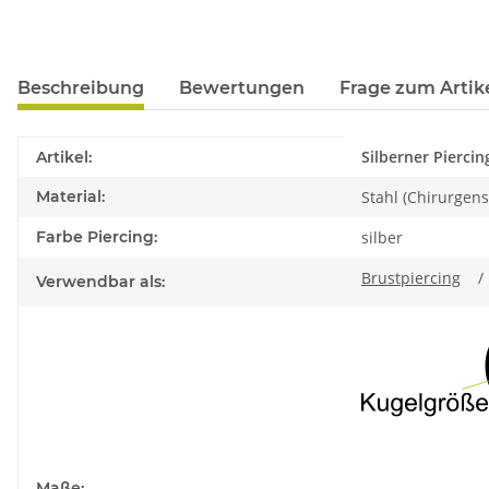
Beschreibung
Bewertungen
Frage zum Artik
Produkteigenschaft
Wert
Silberner Piercin
Artikel:
Material:
Stahl (Chirurgens
Farbe Piercing:
silber
Brustpiercing
Verwendbar als:
Maße: