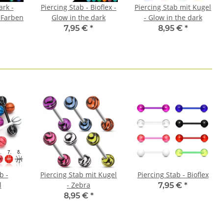
ark -
Piercing Stab - Bioflex -
Piercing Stab mit Kugel
2 Farben
Glow in the dark
- Glow in the dark
7,95 €
*
8,95 €
*
b -
Piercing Stab mit Kugel
Piercing Stab - Bioflex
l
- Zebra
7,95 €
*
8,95 €
*