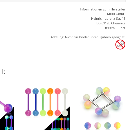
Informationen zum Hersteller
Miuu GmbH
Heinrich-Lorenz-Str. 15
DE-09120 Chemnitz
ft
s
@m
iu
u.net
Achtung: Nicht für Kinder unter 3 Jahren geeignet.
l: