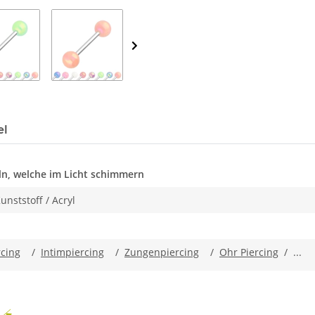
el
ln, welche im Licht schimmern
unststoff / Acryl
rcing
/
Intimpiercing
/
Zungenpiercing
/
Ohr Piercing
/ ...