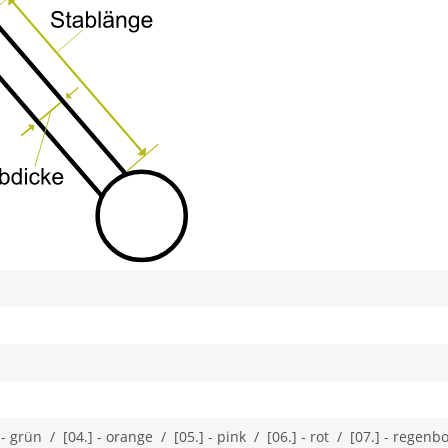
.] - grün / [04.] - orange / [05.] - pink / [06.] - rot / [07.] - regen