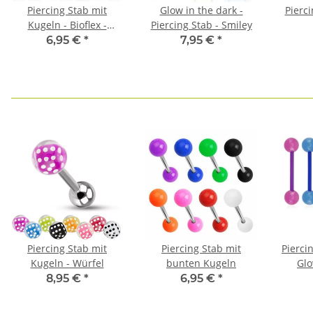
Piercing Stab mit
Glow in the dark -
Pierci
Kugeln - Bioflex -
Piercing Stab - Smiley
Glitzer
6,95 €
*
7,95 €
*
Piercing Stab mit
Piercing Stab mit
Piercin
Kugeln - Würfel
bunten Kugeln
Glo
8,95 €
*
6,95 €
*