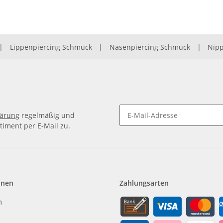
|
Lippenpiercing Schmuck
|
Nasenpiercing Schmuck
|
Nipp
lärung
regelmäßig und
timent per E-Mail zu.
Newsletter Abonnieren
onen
Zahlungsarten
m