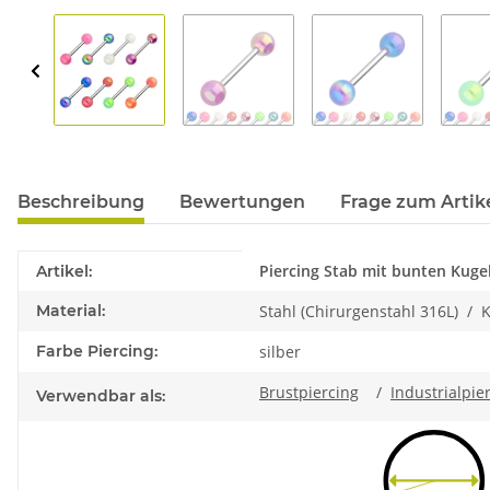
Beschreibung
Bewertungen
Frage zum Artik
Produkteigenschaft
Wert
Piercing Stab mit bunten Kuge
Artikel:
Material:
Stahl (Chirurgenstahl 316L) / K
Farbe Piercing:
silber
Brustpiercing
/
Industrialpie
Verwendbar als: