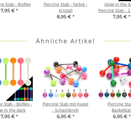
ng Stab - Bioflex
Piercing Stab - farbig -
Glow in the d
Kristall
Piercing Stab - 
7,95 €
*
8,95 €
*
7,95 €
*
Ähnliche Artikel
g Stab - Bioflex -
Piercing Stab mit Kugel
Piercing Sta
w in the dark
- Schachbrett
Basketbal
7,95 €
*
6,95 €
*
6,95 €
*