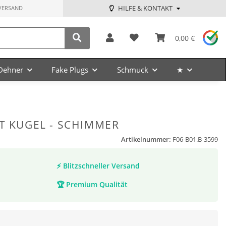
HILFE & KONTAKT
VERSAND
0,00 €
Dehner
Fake Plugs
Schmuck
★
IT KUGEL - SCHIMMER
Artikelnummer:
F06-B01.B-3599
⚡
Blitzschneller Versand
🏆
Premium Qualität