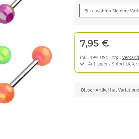
Bitte wählen Sie eine Vari
7,95 €
inkl. 19% USt. , zzgl.
Versan
Auf Lager - Sofort Liefer
x
Dieser Artikel hat Variation