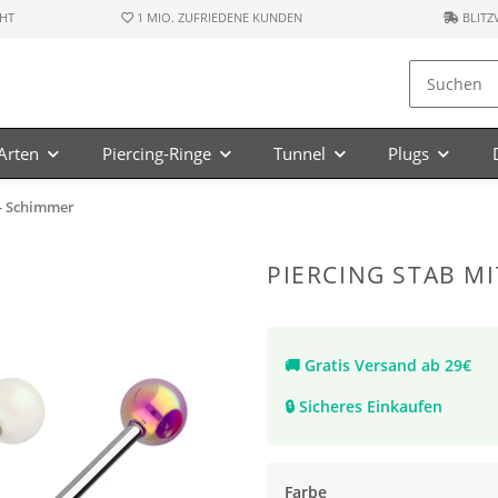
HT
1 MIO. ZUFRIEDENE KUNDEN
BLITZ
-Arten
Piercing-Ringe
Tunnel
Plugs
 - Schimmer
PIERCING STAB M
🚚
Gratis Versand ab 29€
🔒
Sicheres Einkaufen
Farbe