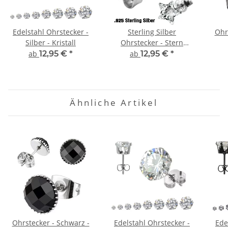
Edelstahl Ohrstecker -
Sterling Silber
Ohr
Silber - Kristall
Ohrstecker - Stern
Kristall
ab
12,95 €
*
ab
12,95 €
*
Ähnliche Artikel
Ohrstecker - Schwarz -
Edelstahl Ohrstecker -
Ede