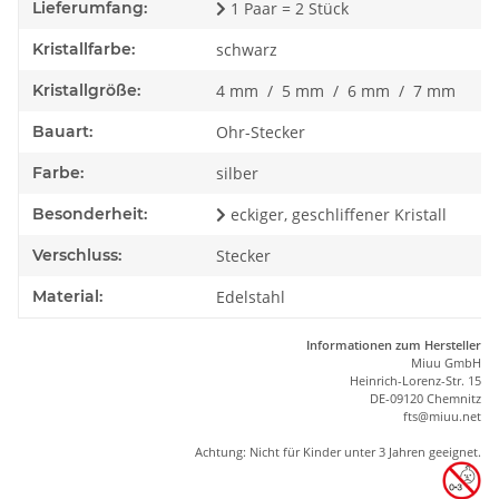
Lieferumfang:
1 Paar = 2 Stück
Kristallfarbe:
schwarz
Kristallgröße:
4 mm / 5 mm / 6 mm / 7 mm
Bauart:
Ohr-Stecker
Farbe:
silber
Besonderheit:
eckiger, geschliffener Kristall
Verschluss:
Stecker
Material:
Edelstahl
Informationen zum Hersteller
Miuu GmbH
Heinrich-Lorenz-Str. 15
DE-09120 Chemnitz
ft
s
@m
iu
u.net
Achtung: Nicht für Kinder unter 3 Jahren geeignet.