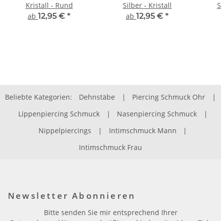
Kristall - Rund
Silber - Kristall
S
ab
12,95 €
*
ab
12,95 €
*
Beliebte Kategorien:
Dehnstäbe
|
Piercing Schmuck Ohr
|
Lippenpiercing Schmuck
|
Nasenpiercing Schmuck
|
Nippelpiercings
|
Intimschmuck Mann
|
Intimschmuck Frau
Newsletter Abonnieren
Bitte senden Sie mir entsprechend Ihrer