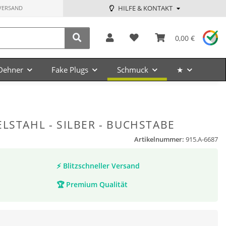
HILFE & KONTAKT
VERSAND
0,00 €
Dehner
Fake Plugs
Schmuck
★
LSTAHL - SILBER - BUCHSTABE
Artikelnummer:
915.A-6687
⚡
Blitzschneller Versand
🏆
Premium Qualität