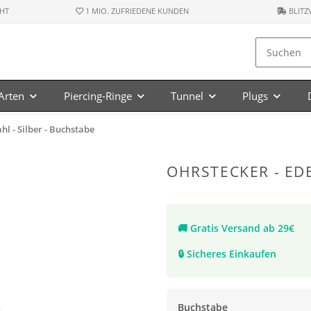
HT
1 MIO. ZUFRIEDENE KUNDEN
BLITZ
-Arten
Piercing-Ringe
Tunnel
Plugs
hl - Silber - Buchstabe
OHRSTECKER - EDE
🚚
Gratis Versand ab 29€
🔒
Sicheres Einkaufen
Buchstabe