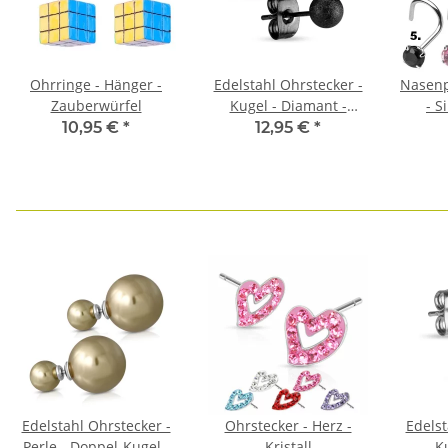
Ohrringe - Hänger -
Edelstahl Ohrstecker -
Nasenp
Zauberwürfel
Kugel - Diamant -
- S
Schwarz
10,95 €
*
12,95 €
*
Edelstahl Ohrstecker -
Ohrstecker - Herz -
Edelst
Perle - Doppel-Kugel -
Kristall
Ku