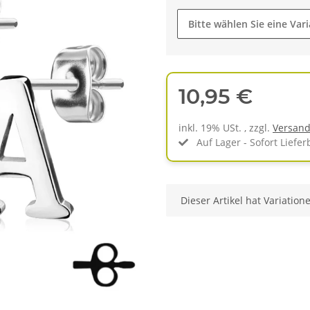
Bitte wählen Sie eine Vari
10,95 €
inkl. 19% USt. , zzgl.
Versan
Auf Lager - Sofort Liefer
x
Dieser Artikel hat Variation