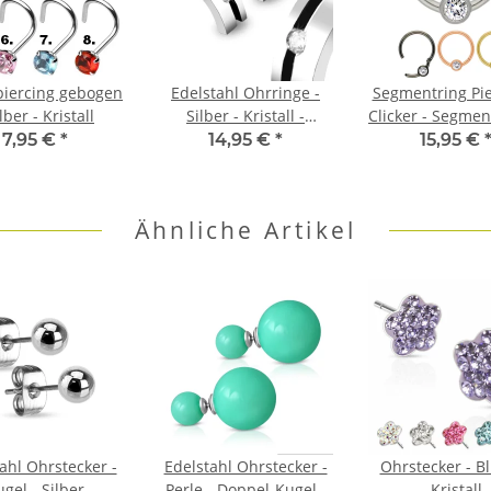
iercing gebogen
Edelstahl Ohrringe -
Segmentring Pie
ilber - Kristall
Silber - Kristall -
Clicker - Segmen
Halbcreole
- Kristall
7,95 €
*
14,95 €
*
15,95 €
Ähnliche Artikel
ahl Ohrstecker -
Edelstahl Ohrstecker -
Ohrstecker - B
gel - Silber
Perle - Doppel-Kugel -
Kristall