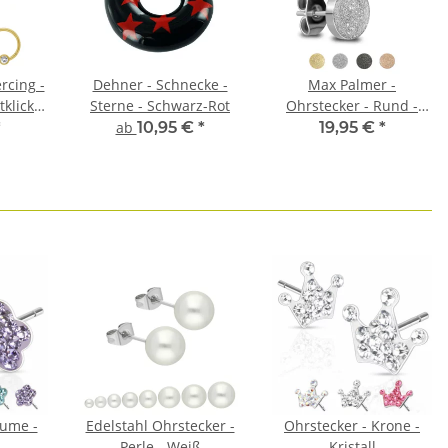
rcing -
Dehner - Schnecke -
Max Palmer -
tklicker
Sterne - Schwarz-Rot
Ohrstecker - Rund -
Diamant
*
ab
10,95 €
*
19,95 €
*
lume -
Edelstahl Ohrstecker -
Ohrstecker - Krone -
Perle - Weiß
Kristall