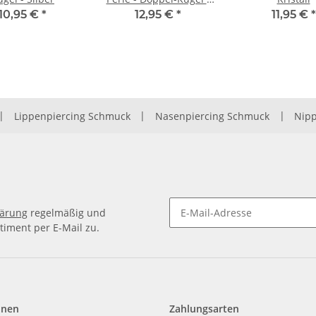
Grün
10,95 €
*
12,95 €
*
11,95 €
*
|
Lippenpiercing Schmuck
|
Nasenpiercing Schmuck
|
Nipp
lärung
regelmäßig und
timent per E-Mail zu.
Newsletter Abonnieren
onen
Zahlungsarten