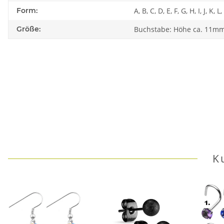
Form:
A, B, C, D, E, F, G, H, I, J, K,
Größe:
Buchstabe: Höhe ca. 11mm 
K