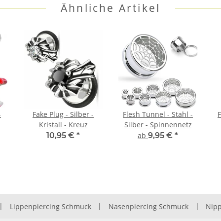
Ähnliche Artikel
-
Fake Plug - Silber -
Flesh Tunnel - Stahl -
F
Kristall - Kreuz
Silber - Spinnennetz
10,95 €
*
ab
9,95 €
*
|
Lippenpiercing Schmuck
|
Nasenpiercing Schmuck
|
Nipp