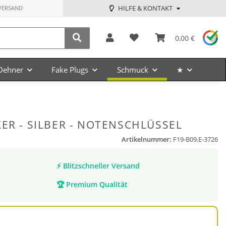
HILFE & KONTAKT
VERSAND
0,00 €
Dehner
Fake Plugs
Schmuck
★
ER - SILBER - NOTENSCHLÜSSEL
Artikelnummer:
F19-B09.E-3726
⚡
Blitzschneller Versand
🏆
Premium Qualität