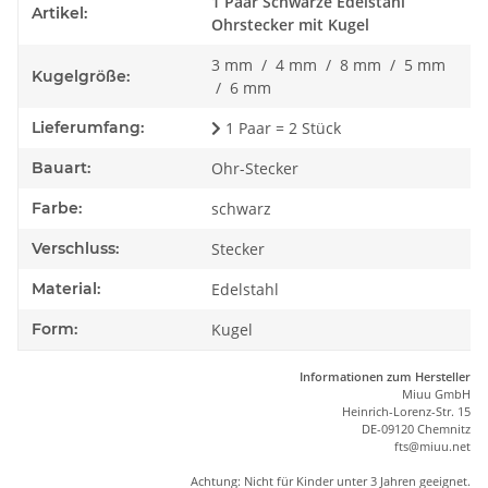
Produkteigenschaft
Wert
1 Paar Schwarze Edelstahl
Artikel:
Ohrstecker mit Kugel
3 mm / 4 mm / 8 mm / 5 mm
Kugelgröße:
/ 6 mm
Lieferumfang:
1 Paar = 2 Stück
Bauart:
Ohr-Stecker
Farbe:
schwarz
Verschluss:
Stecker
Material:
Edelstahl
Form:
Kugel
Informationen zum Hersteller
Miuu GmbH
Heinrich-Lorenz-Str. 15
DE-09120 Chemnitz
ft
s
@m
iu
u.net
Achtung: Nicht für Kinder unter 3 Jahren geeignet.