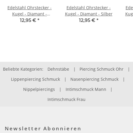
Edelstahl Ohrstecker -
Edelstahl Ohrstecker -
Ede
Kugel - Diamant -
Kugel - Diamant - Silber
Kug
Schwarz
12,95 €
*
12,95 €
*
Beliebte Kategorien:
Dehnstäbe
|
Piercing Schmuck Ohr
|
Lippenpiercing Schmuck
|
Nasenpiercing Schmuck
|
Nippelpiercings
|
Intimschmuck Mann
|
Intimschmuck Frau
Newsletter Abonnieren