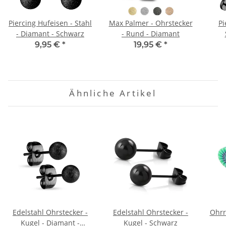
Piercing Hufeisen - Stahl
Max Palmer - Ohrstecker
Pi
- Diamant - Schwarz
- Rund - Diamant
9,95 €
*
19,95 €
*
Ähnliche Artikel
Edelstahl Ohrstecker -
Edelstahl Ohrstecker -
Ohrr
Kugel - Diamant -
Kugel - Schwarz