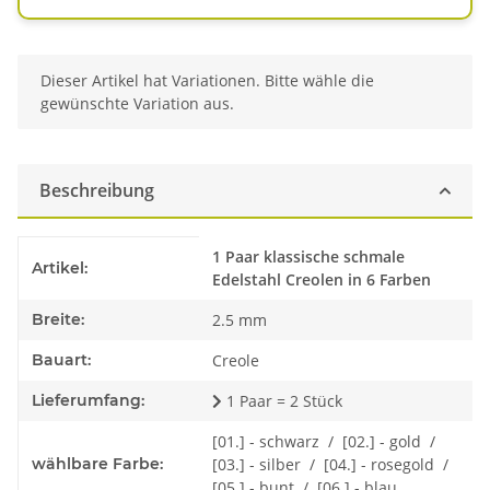
x
Dieser Artikel hat Variationen. Bitte wähle die
gewünschte Variation aus.
Beschreibung
Produkteigenschaft
Wert
1 Paar klassische schmale
Artikel:
Edelstahl Creolen in 6 Farben
Breite:
2.5 mm
Bauart:
Creole
Lieferumfang:
1 Paar = 2 Stück
[01.] - schwarz / [02.] - gold /
wählbare Farbe:
[03.] - silber / [04.] - rosegold /
[05.] - bunt / [06.] - blau