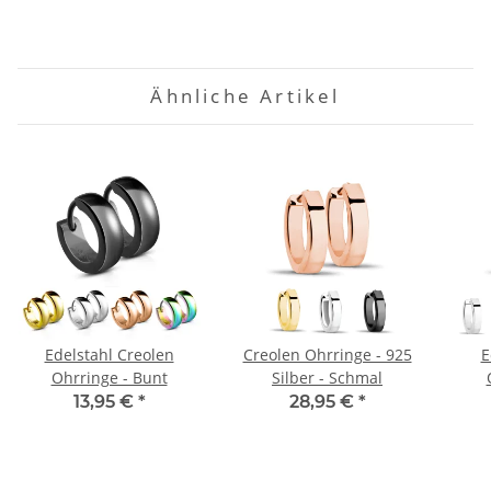
Ähnliche Artikel
Edelstahl Creolen
Creolen Ohrringe - 925
E
Ohrringe - Bunt
Silber - Schmal
13,95 €
*
28,95 €
*