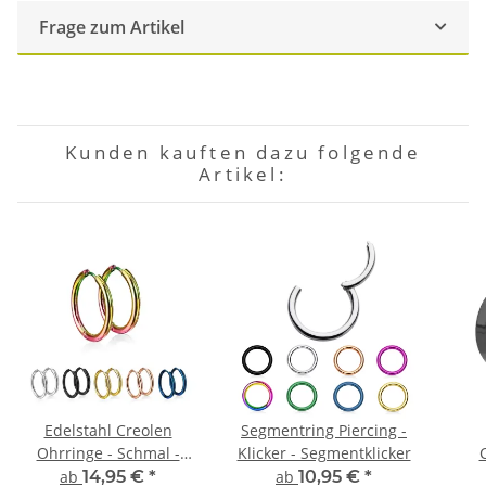
Frage zum Artikel
Kunden kauften dazu folgende
Artikel:
Edelstahl Creolen
Segmentring Piercing -
Ohrringe - Schmal -
Klicker - Segmentklicker
Bunt - 5 Größen
ab
14,95 €
*
ab
10,95 €
*