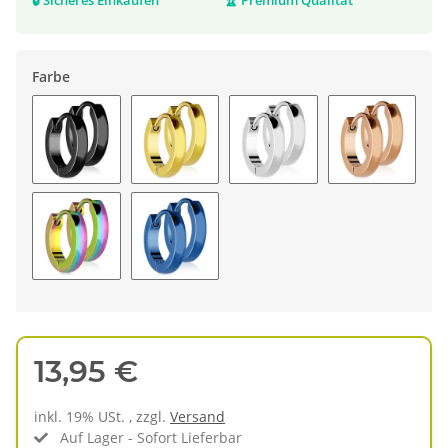
🔒
Sicheres Einkaufen
🏆
Premium Qualität
Farbe
[01.] - schwarz
[02.] - gold
[03.] - silber
[04.] - rose
[05.] - bunt
[06.] - blau
13,95 €
inkl. 19% USt. , zzgl.
Versand
Auf Lager - Sofort Lieferbar