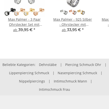
Max Palmer - 3 Paar
Max Palmer - 925 Silber
Max 
Ohrstecker Set mit
- Ohrstecker mit
Swarovski Kristall
Swarovski Kristall
Sw
ab
39,95 €
*
ab
33,95 €
*
Beliebte Kategorien:
Dehnstäbe
|
Piercing Schmuck Ohr
|
Lippenpiercing Schmuck
|
Nasenpiercing Schmuck
|
Nippelpiercings
|
Intimschmuck Mann
|
Intimschmuck Frau