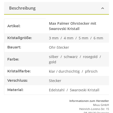
Beschreibung
Produkteigenschaft
Wert
Max Palmer Ohrstecker mit
Artikel:
Swarovski Kristall
Kristallgröße:
3 mm / 4 mm / 5 mm / 6 mm
Bauart:
Ohr-Stecker
silber / schwarz / rosegold /
Farbe:
gold
Kristallfarbe:
klar / durchsichtig / pfirsich
Verschluss:
Stecker
Material:
Edelstahl / Swarovski Kristall
Informationen zum Hersteller
Miuu GmbH
Heinrich-Lorenz-Str. 15
DE-09120 Chemnitz