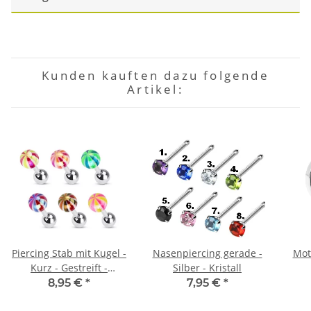
Kunden kauften dazu folgende
Artikel:
Piercing Stab mit Kugel -
Nasenpiercing gerade -
Moti
Kurz - Gestreift -
Silber - Kristall
Schimmer
8,95 €
*
7,95 €
*