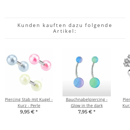
Kunden kauften dazu folgende
Artikel:
Piercing Stab mit Kugel -
Bauchnabelpiercing -
Pier
Kurz - Perle
Glow in the dark
Kur
9,95 €
*
7,95 €
*