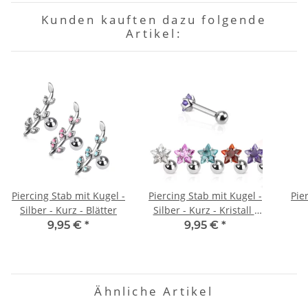
Kunden kauften dazu folgende
Artikel:
Piercing Stab mit Kugel -
Piercing Stab mit Kugel -
Pier
Silber - Kurz - Blätter
Silber - Kurz - Kristall -
Stern
9,95 €
*
9,95 €
*
Ähnliche Artikel