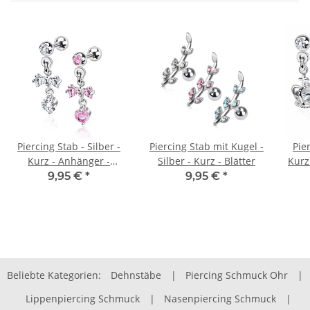
Piercing Stab - Silber -
Piercing Stab mit Kugel -
Pier
Kurz - Anhänger -
Silber - Kurz - Blätter
Kurz
Schleife
9,95 €
*
9,95 €
*
Beliebte Kategorien:
Dehnstäbe
|
Piercing Schmuck Ohr
|
Lippenpiercing Schmuck
|
Nasenpiercing Schmuck
|