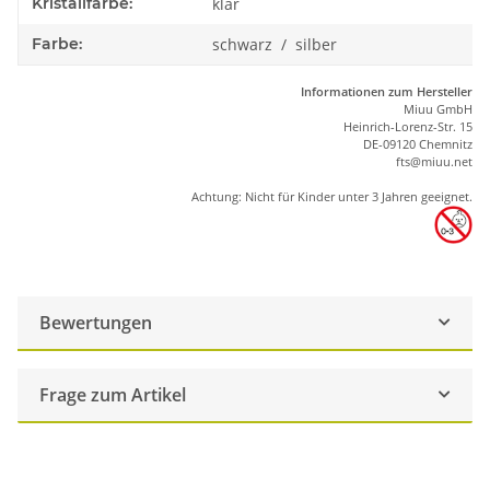
Kristallfarbe:
klar
Farbe:
schwarz / silber
Informationen zum Hersteller
Miuu GmbH
Heinrich-Lorenz-Str. 15
DE-09120 Chemnitz
ft
s
@m
iu
u.net
Achtung: Nicht für Kinder unter 3 Jahren geeignet.
Bewertungen
Frage zum Artikel