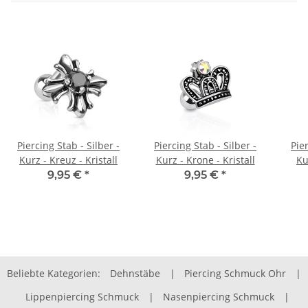
Piercing Stab - Silber -
Piercing Stab - Silber -
Pier
Kurz - Kreuz - Kristall
Kurz - Krone - Kristall
Ku
9,95 €
*
9,95 €
*
Beliebte Kategorien:
Dehnstäbe
|
Piercing Schmuck Ohr
|
Lippenpiercing Schmuck
|
Nasenpiercing Schmuck
|