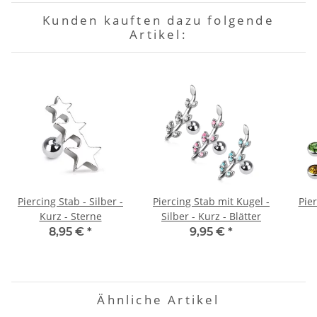
Kunden kauften dazu folgende
Artikel:
Piercing Stab - Silber -
Piercing Stab mit Kugel -
Pier
Kurz - Sterne
Silber - Kurz - Blätter
8,95 €
*
9,95 €
*
Ähnliche Artikel