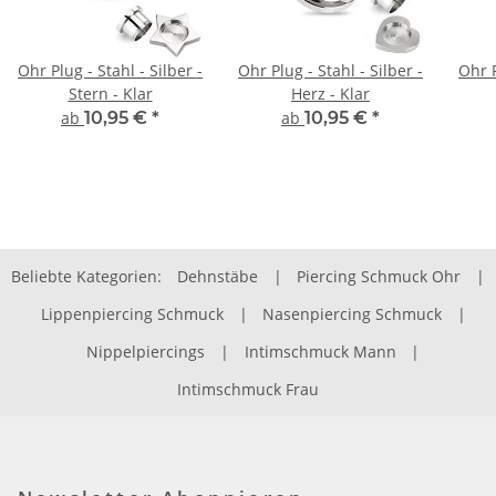
Ohr Plug - Stahl - Silber -
Ohr Plug - Stahl - Silber -
Ohr P
Stern - Klar
Herz - Klar
ab
10,95 €
*
ab
10,95 €
*
Beliebte Kategorien:
Dehnstäbe
|
Piercing Schmuck Ohr
|
Lippenpiercing Schmuck
|
Nasenpiercing Schmuck
|
Nippelpiercings
|
Intimschmuck Mann
|
Intimschmuck Frau