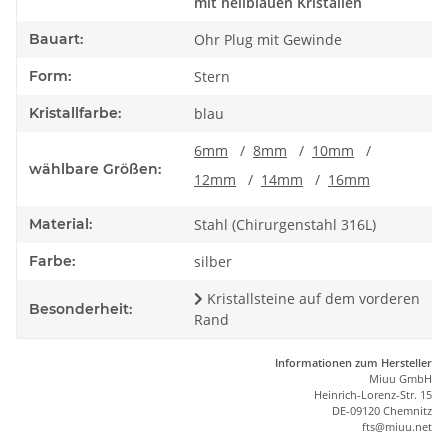
mit hellblauen Kristallen
Bauart:
Ohr Plug mit Gewinde
Form:
Stern
Kristallfarbe:
blau
6mm
/
8mm
/
10mm
/
wählbare Größen:
12mm
/
14mm
/
16mm
Material:
Stahl (Chirurgenstahl 316L)
Farbe:
silber
Kristallsteine auf dem vorderen
Besonderheit:
Rand
Informationen zum Hersteller
Miuu GmbH
Heinrich-Lorenz-Str. 15
DE-09120 Chemnitz
ft
s
@m
iu
u.net