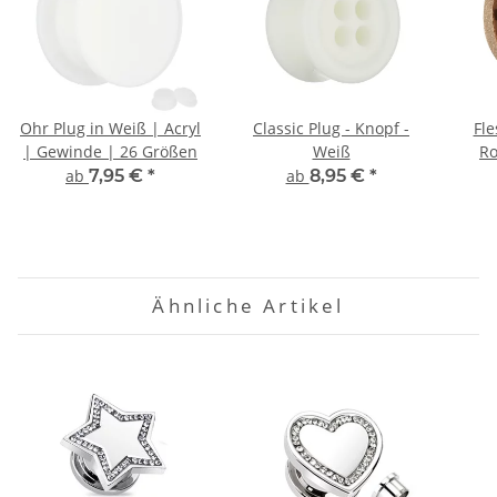
Ohr Plug in Weiß | Acryl
Classic Plug - Knopf -
Fle
| Gewinde | 26 Größen
Weiß
Ro
ab
7,95 €
*
ab
8,95 €
*
Ähnliche Artikel