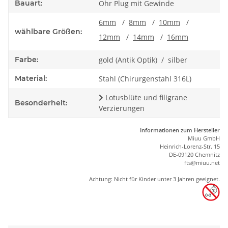
Bauart:
Ohr Plug mit Gewinde
6mm
/
8mm
/
10mm
/
wählbare Größen:
12mm
/
14mm
/
16mm
Farbe:
gold (Antik Optik) / silber
Material:
Stahl (Chirurgenstahl 316L)
Lotusblüte und filigrane
Besonderheit:
Verzierungen
Informationen zum Hersteller
Miuu GmbH
Heinrich-Lorenz-Str. 15
DE-09120 Chemnitz
ft
s
@m
iu
u.net
Achtung: Nicht für Kinder unter 3 Jahren geeignet.