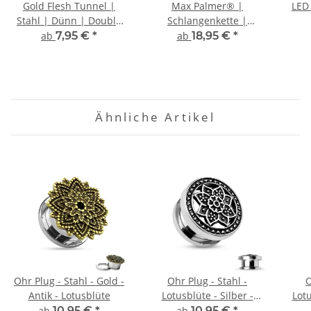
Gold Flesh Tunnel |
Max Palmer® |
LED
Stahl | Dünn | Double
Schlangenkette |
Flared
Edelstahl Halskette
ab
7,95 €
*
ab
18,95 €
*
Ähnliche Artikel
Ohr Plug - Stahl - Gold -
Ohr Plug - Stahl -
O
Antik - Lotusblüte
Lotusblüte - Silber -
Lotu
Antik
ab
10,95 €
*
ab
10,95 €
*