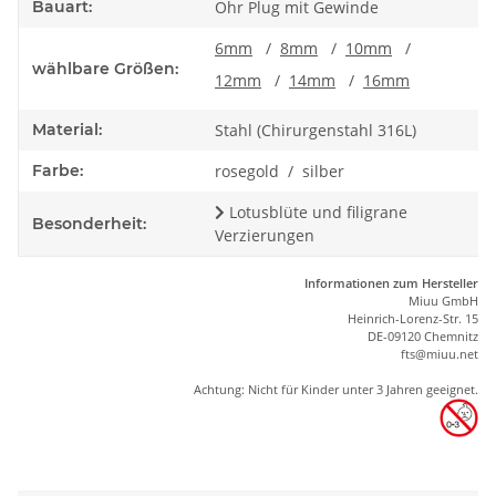
Bauart:
Ohr Plug mit Gewinde
6mm
/
8mm
/
10mm
/
wählbare Größen:
12mm
/
14mm
/
16mm
Material:
Stahl (Chirurgenstahl 316L)
Farbe:
rosegold / silber
Lotusblüte und filigrane
Besonderheit:
Verzierungen
Informationen zum Hersteller
Miuu GmbH
Heinrich-Lorenz-Str. 15
DE-09120 Chemnitz
ft
s
@m
iu
u.net
Achtung: Nicht für Kinder unter 3 Jahren geeignet.