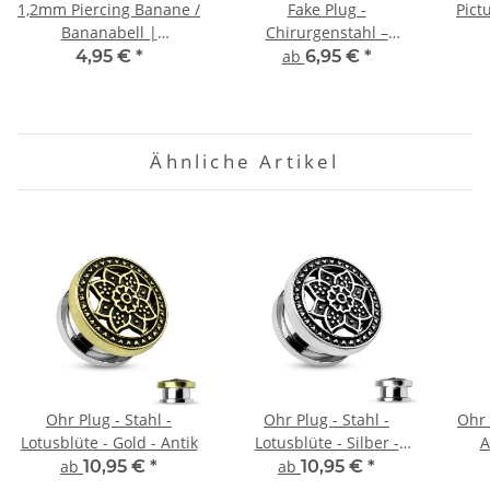
1,2mm Piercing Banane /
Fake Plug -
Pict
Bananabell |
Chirurgenstahl –
Chirurgenstahl | Silber
Schwarz
4,95 €
*
ab
6,95 €
*
Ähnliche Artikel
Ohr Plug - Stahl -
Ohr Plug - Stahl -
Ohr 
Lotusblüte - Gold - Antik
Lotusblüte - Silber -
A
Antik
ab
10,95 €
*
ab
10,95 €
*