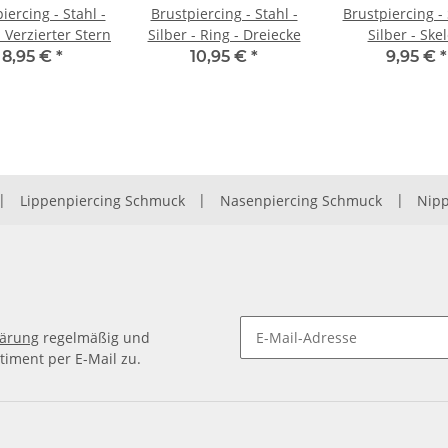
iercing - Stahl -
Brustpiercing - Stahl -
Brustpiercing - 
- Verzierter Stern
Silber - Ring - Dreiecke
Silber - Skel
8,95 €
*
10,95 €
*
9,95 €
*
|
Lippenpiercing Schmuck
|
Nasenpiercing Schmuck
|
Nipp
lärung
regelmäßig und
timent per E-Mail zu.
Newsletter Abonnieren