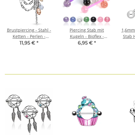
Brustpiercing - Stahl -
Piercing Stab mit
1,6mm 
Ketten - Perlen -
Kugeln - Bioflex -
Stab H
Kristalle
Glitzer
Chirur
11,95 €
*
6,95 €
*
3