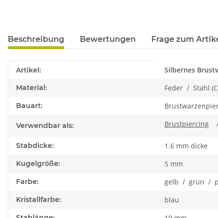
Beschreibung
Bewertungen
Frage zum Artik
Produkteigenschaft
Wert
Silbernes Brus
Artikel:
Material:
Feder / Stahl (
Bauart:
Brustwarzenpie
Brustpiercing
Verwendbar als:
Stabdicke:
1.6 mm dicke
Kugelgröße:
5 mm
Farbe:
gelb / grün / p
Kristallfarbe:
blau
Stablänge:
19 mm