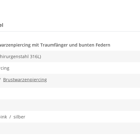
el
twarzenpiercing mit Traumfänger und bunten Federn
Chirurgenstahl 316L)
rcing
/
Brustwarzenpiercing
ink / silber