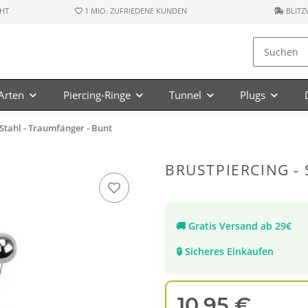
HT
1 MIO. ZUFRIEDENE KUNDEN
BLITZ
-Arten
Piercing-Ringe
Tunnel
Plugs
 Stahl - Traumfänger - Bunt
BRUSTPIERCING -
🚚
Gratis Versand ab 29€
🔒
Sicheres Einkaufen
10,95 €