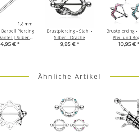
Barbell Piercing
Brustpiercing - Stahl -
Brustpiercing - 
antel | Silber |
Silber - Drache
Pfeil und Bo
genstahl | 5mm-
4,95 €
*
9,95 €
*
10,95 €
0mm Länge
Ähnliche Artikel