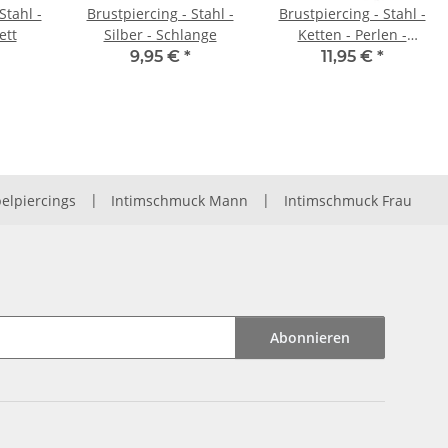
Stahl -
Brustpiercing - Stahl -
Brustpiercing - Stahl -
ett
Silber - Schlange
Ketten - Perlen -
Kristalle
9,95 €
*
11,95 €
*
elpiercings
|
Intimschmuck Mann
|
Intimschmuck Frau
Abonnieren