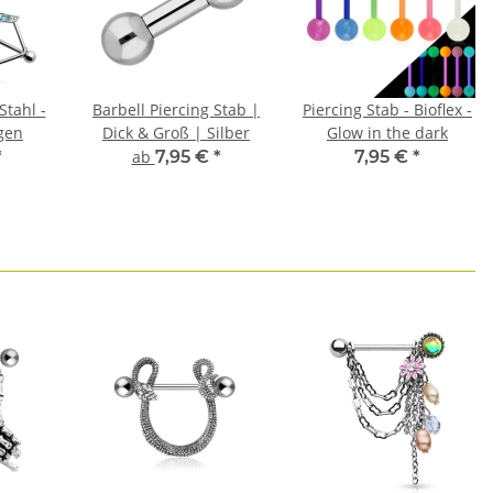
Stahl -
Barbell Piercing Stab |
Piercing Stab - Bioflex -
gen
Dick & Groß | Silber
Glow in the dark
*
ab
7,95 €
*
7,95 €
*