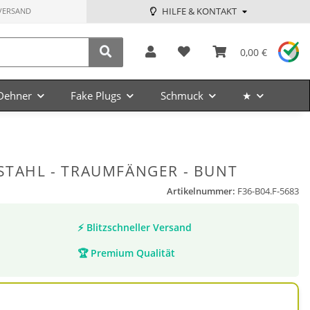
HILFE & KONTAKT
VERSAND
0,00 €
Dehner
Fake Plugs
Schmuck
★
 STAHL - TRAUMFÄNGER - BUNT
Artikelnummer:
F36-B04.F-5683
⚡
Blitzschneller Versand
🏆
Premium Qualität