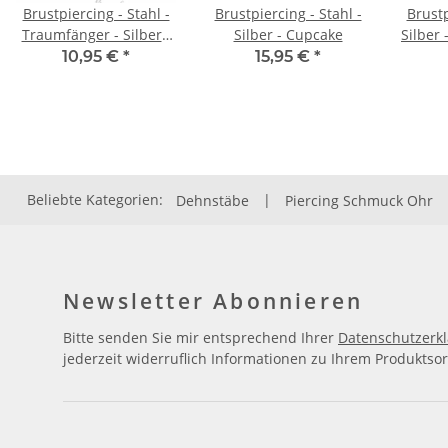
Brustpiercing - Stahl -
Brustpiercing - Stahl -
Brustp
Traumfänger - Silber -
Silber - Cupcake
Silber 
Kristall
10,95 €
*
15,95 €
*
Beliebte Kategorien:
Dehnstäbe
|
Piercing Schmuck Ohr
Newsletter Abonnieren
Bitte senden Sie mir entsprechend Ihrer
Datenschutzerk
jederzeit widerruflich Informationen zu Ihrem Produktsor