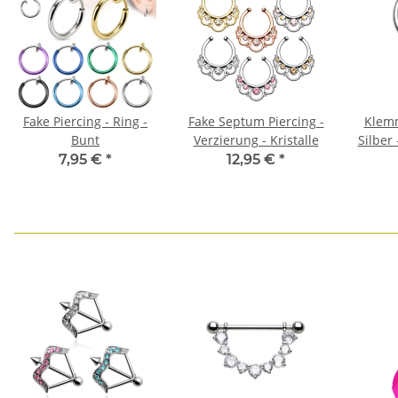
Fake Piercing - Ring -
Fake Septum Piercing -
Klemm
Bunt
Verzierung - Kristalle
Silber 
7,95 €
*
12,95 €
*