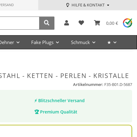
HILFE & KONTAKT
VERSAND
0,00 €
Dehner
Fake Plugs
Schmuck
★
STAHL - KETTEN - PERLEN - KRISTALLE
Artikelnummer:
F35-B01.D-5687
⚡
Blitzschneller Versand
🏆
Premium Qualität