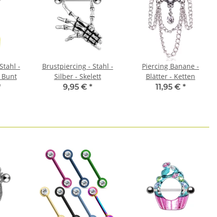
Stahl -
Brustpiercing - Stahl -
Piercing Banane -
 Bunt
Silber - Skelett
Blätter - Ketten
*
9,95 €
*
11,95 €
*