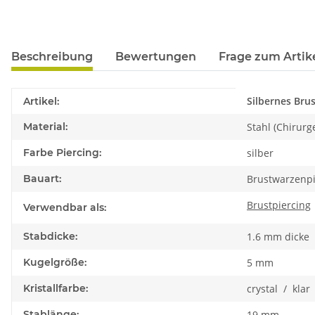
Beschreibung
Bewertungen
Frage zum Artik
Produkteigenschaft
Wert
Silbernes Bru
Artikel:
Material:
Stahl (Chirurg
Farbe Piercing:
silber
Bauart:
Brustwarzenpi
Brustpiercing
Verwendbar als:
Stabdicke:
1.6 mm dicke
Kugelgröße:
5 mm
Kristallfarbe:
crystal / klar
Stablänge:
19 mm