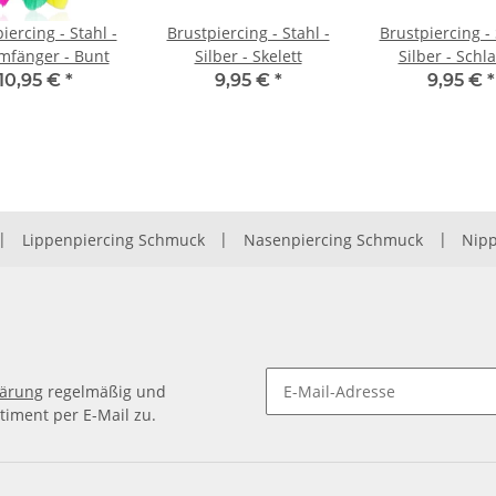
iercing - Stahl -
Brustpiercing - Stahl -
Brustpiercing - 
mfänger - Bunt
Silber - Skelett
Silber - Schl
10,95 €
*
9,95 €
*
9,95 €
*
|
Lippenpiercing Schmuck
|
Nasenpiercing Schmuck
|
Nipp
lärung
regelmäßig und
timent per E-Mail zu.
Newsletter Abonnieren