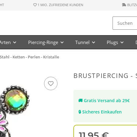
HT
1 MIO. ZUFRIEDENE KUNDEN
BLITZ
-Arten
Piercing-Ringe
Tunnel
Plugs
Stahl - Ketten - Perlen - Kristalle
BRUSTPIERCING - 
🚚
Gratis Versand ab 29€
🔒
Sicheres Einkaufen
11,95 €