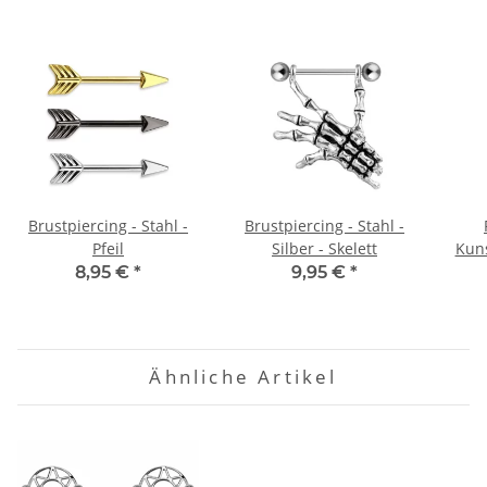
Brustpiercing - Stahl -
Brustpiercing - Stahl -
Pfeil
Silber - Skelett
Kuns
8,95 €
*
9,95 €
*
Ähnliche Artikel