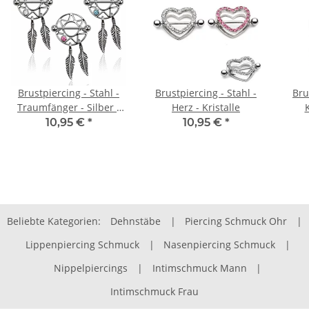
Brustpiercing - Stahl -
Brustpiercing - Stahl -
Bru
Traumfänger - Silber -
Herz - Kristalle
K
Kristall
10,95 €
*
10,95 €
*
Beliebte Kategorien:
Dehnstäbe
|
Piercing Schmuck Ohr
|
Lippenpiercing Schmuck
|
Nasenpiercing Schmuck
|
Nippelpiercings
|
Intimschmuck Mann
|
Intimschmuck Frau