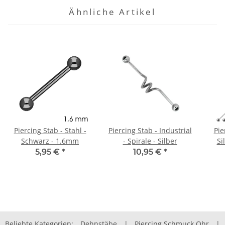
Ähnliche Artikel
Piercing Stab - Stahl -
Piercing Stab - Industrial
Pie
Schwarz - 1.6mm
- Spirale - Silber
Si
5,95 €
*
10,95 €
*
Beliebte Kategorien:
Dehnstäbe
|
Piercing Schmuck Ohr
|