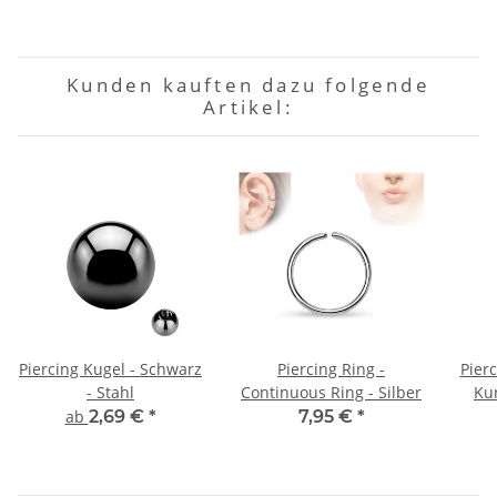
Kunden kauften dazu folgende
Artikel:
Piercing Kugel - Schwarz
Piercing Ring -
Pierc
- Stahl
Continuous Ring - Silber
Ku
ab
2,69 €
*
7,95 €
*