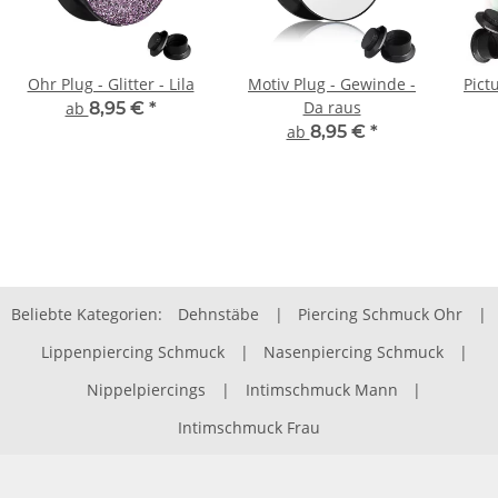
Ohr Plug - Glitter - Lila
Motiv Plug - Gewinde -
Pict
Da raus
ab
8,95 €
*
ab
8,95 €
*
Beliebte Kategorien:
Dehnstäbe
|
Piercing Schmuck Ohr
|
Lippenpiercing Schmuck
|
Nasenpiercing Schmuck
|
Nippelpiercings
|
Intimschmuck Mann
|
Intimschmuck Frau