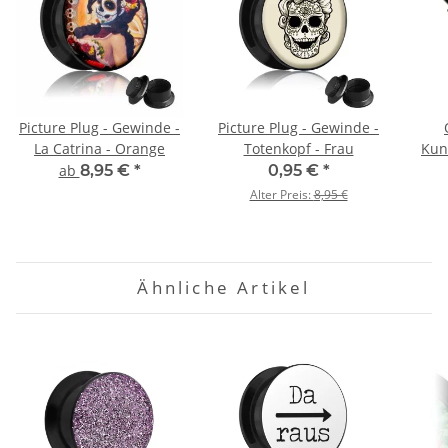
Picture Plug - Gewinde -
Picture Plug - Gewinde -
La Catrina - Orange
Totenkopf - Frau
Kun
O
ab
8,95 €
*
0,95 €
*
Alter Preis:
8,95 €
Ähnliche Artikel