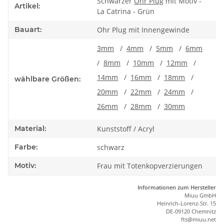
Produkteigenschaft
Wert
Schwarzer
Ohr Plug
mit Motiv -
Artikel:
La Catrina - Grün
Bauart:
Ohr Plug mit Innengewinde
3mm
/
4mm
/
5mm
/
6mm
/
8mm
/
10mm
/
12mm
/
14mm
/
16mm
/
18mm
/
wählbare Größen:
20mm
/
22mm
/
24mm
/
26mm
/
28mm
/
30mm
Material:
Kunststoff / Acryl
Farbe:
schwarz
Motiv:
Frau mit Totenkopverzierungen
Informationen zum Hersteller
Miuu GmbH
Heinrich-Lorenz-Str. 15
DE-09120 Chemnitz
ft
s
@m
iu
u.net