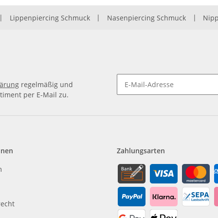
|
Lippenpiercing Schmuck
|
Nasenpiercing Schmuck
|
Nipp
lärung
regelmäßig und
timent per E-Mail zu.
Newsletter Abonnieren
onen
Zahlungsarten
m
recht