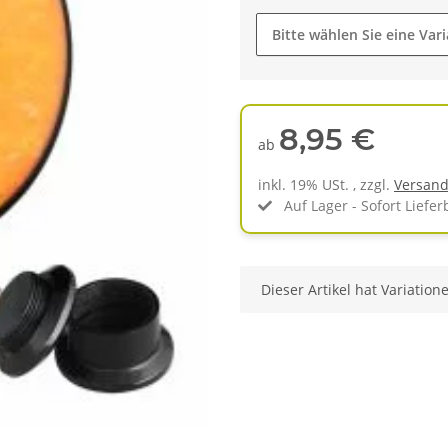
Bitte wählen Sie eine Vari
8,95 €
ab
inkl. 19% USt. , zzgl.
Versan
Auf Lager - Sofort Liefer
x
Dieser Artikel hat Variation