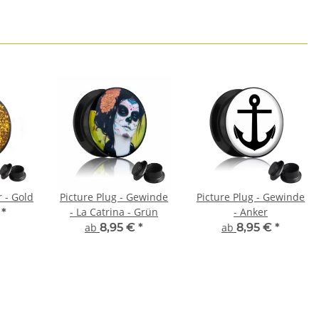
r - Gold
Picture Plug - Gewinde
Picture Plug - Gewinde
- La Catrina - Grün
- Anker
€
*
ab
8,95 €
*
ab
8,95 €
*