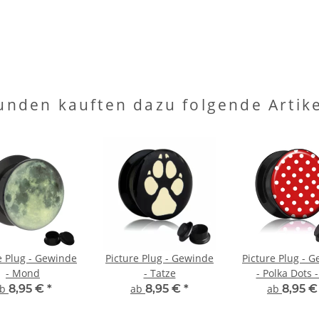
unden kauften dazu folgende Artike
e Plug - Gewinde
Picture Plug - Gewinde
Picture Plug - 
- Mond
- Tatze
- Polka Dots -
ab
8,95 €
*
ab
8,95 €
*
ab
8,95 