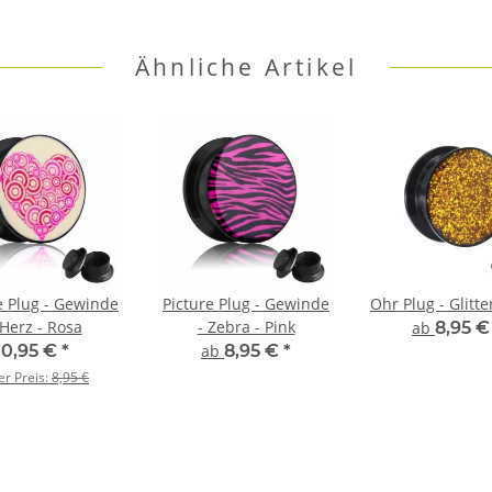
Ähnliche Artikel
e Plug - Gewinde
Picture Plug - Gewinde
Ohr Plug - Glitte
 Herz - Rosa
- Zebra - Pink
ab
8,95 
0,95 €
*
ab
8,95 €
*
er Preis:
8,95 €