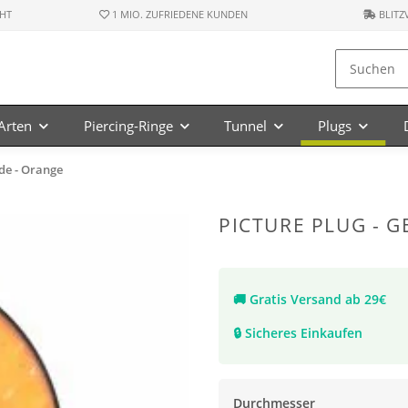
HT
1 MIO. ZUFRIEDENE KUNDEN
BLITZ
-Arten
Piercing-Ringe
Tunnel
Plugs
nde - Orange
PICTURE PLUG - 
🚚
Gratis Versand ab 29€
🔒
Sicheres Einkaufen
Durchmesser