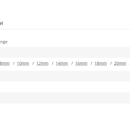
el
ange
8mm
/
10mm
/
12mm
/
14mm
/
16mm
/
18mm
/
20mm