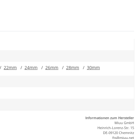
/
22mm
/
24mm
/
26mm
/
28mm
/
30mm
Informationen zum Hersteller
Miuu GmbH
Heinrich-Lorenz-Str. 15
DE-09120 Chemnitz
ft
s
@m
iu
u.net