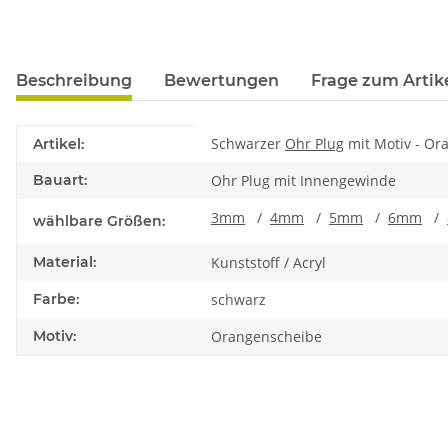
Beschreibung
Bewertungen
Frage zum Artik
Produkteigenschaft
Wert
Schwarzer
Ohr Plug
mit Motiv - Or
Artikel:
Bauart:
Ohr Plug mit Innengewinde
3mm
/
4mm
/
5mm
/
6mm
/
wählbare Größen:
Material:
Kunststoff / Acryl
Farbe:
schwarz
Motiv:
Orangenscheibe