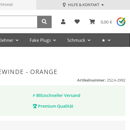
HILFE & KONTAKT
VERSAND
0,00 €
Dehner
Fake Plugs
Schmuck
★
GEWINDE - ORANGE
Artikelnummer:
252.A-2992
⚡
Blitzschneller Versand
🏆
Premium Qualität