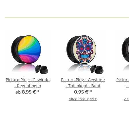
Picture Plug - Gewinde
Picture Plug - Gewinde
Pictur
- Regenbogen
- Totenkopf - Bunt
-
ab
8,95 €
*
0,95 €
*
Alter Preis:
8,95 €
Alt