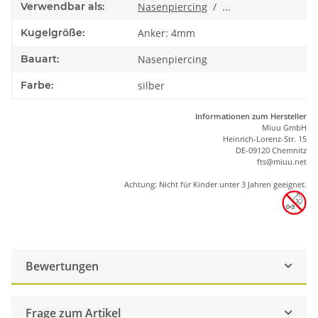
Verwendbar als:
Nasenpiercing
/ ...
Kugelgröße:
Anker: 4mm
Bauart:
Nasenpiercing
Farbe:
silber
Informationen zum Hersteller
Miuu GmbH
Heinrich-Lorenz-Str. 15
DE-09120 Chemnitz
ft
s
@m
iu
u.net
Achtung: Nicht für Kinder unter 3 Jahren geeignet.
Bewertungen
Frage zum Artikel