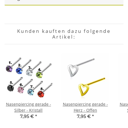
Kunden kauften dazu folgende
Artikel:
Nasenpiercing gerade -
Nasenpiercing gerade -
Nase
Silber - Kristall
Herz - Offen
7,95 €
*
7,95 €
*