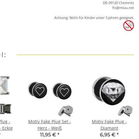
DE-09120 Chemnitz
ft
s
@m
iu
u.net
Achtung: Nicht für Kinder unter 3 Jahren geeignet.
l:
Plug -
Motiv Fake Plug Set -
Motiv Fake Plug -
 - Eckig
Herz - Weiß
Diamant
*
11,95 €
*
6,95 €
*