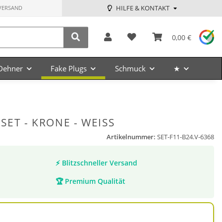
HILFE & KONTAKT
VERSAND
0,00 €
Dehner
Fake Plugs
Schmuck
★
ET - KRONE - WEISS
Artikelnummer:
SET-F11-B24.V-6368
⚡
Blitzschneller Versand
🏆
Premium Qualität