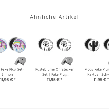
Ähnliche Artikel
 Fake Plug Set -
Pusteblume Ohrstecker
Motiv Fake Plug
Einhorn
Set | Fake Plug
Kaktus - Sch
Ohrringe zum
11,95 €
*
11,95 €
*
11,95 €
*
Schrauben | Paar (2
Stück)