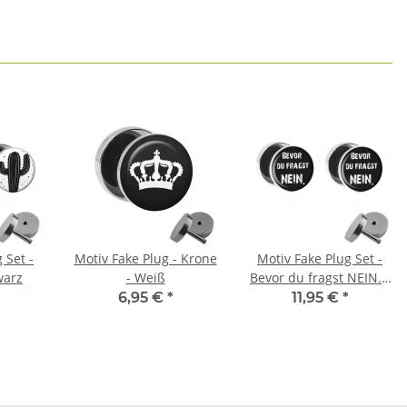
 Set -
Motiv Fake Plug - Krone
Motiv Fake Plug Set -
warz
- Weiß
Bevor du fragst NEIN. -
Schwarz-Weiß
6,95 €
*
11,95 €
*