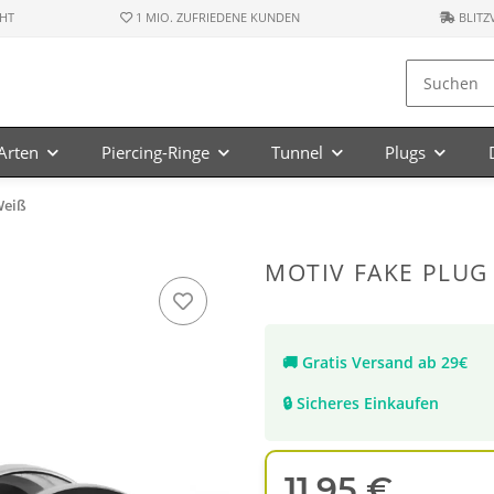
HT
1 MIO. ZUFRIEDENE KUNDEN
BLITZ
-Arten
Piercing-Ringe
Tunnel
Plugs
Weiß
MOTIV FAKE PLUG S
🚚
Gratis Versand ab 29€
🔒
Sicheres Einkaufen
11,95 €