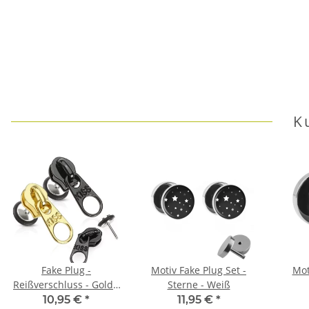
K
Fake Plug -
Motiv Fake Plug Set -
Mot
Reißverschluss - Gold -
Sterne - Weiß
Schwarz
10,95 €
*
11,95 €
*