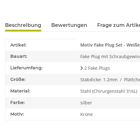
Beschreibung
Bewertungen
Frage zum Artik
Produkteigenschaft
Wert
Motiv Fake Plug Set - Weiß
Artikel:
Bauart:
Fake Plug mit Schraubgewind
Lieferumfang:
2 Fake Plugs
Größe:
Stabdicke: 1.2mm / Plättc
Material:
Stahl (Chirurgenstahl 316L)
Farbe:
silber
Motiv:
Krone