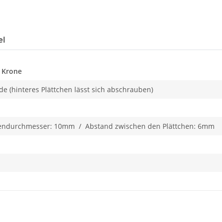
el
e Krone
e (hinteres Plättchen lässt sich abschrauben)
hendurchmesser: 10mm / Abstand zwischen den Plättchen: 6mm