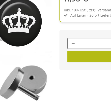
inkl. 19% USt. , zzgl.
Versan
Auf Lager - Sofort Liefer