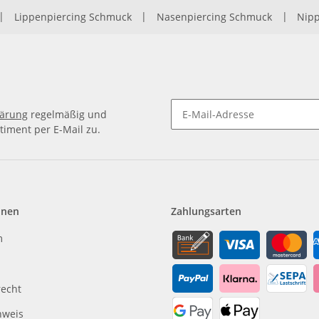
|
Lippenpiercing Schmuck
|
Nasenpiercing Schmuck
|
Nipp
lärung
regelmäßig und
timent per E-Mail zu.
Newsletter Abonnieren
onen
Zahlungsarten
m
recht
nweis