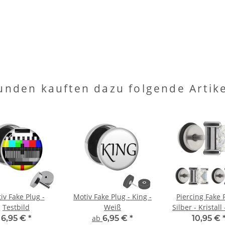
unden kauften dazu folgende Artike
iv Fake Plug -
Motiv Fake Plug - King -
Piercing Fake 
Testbild
Weiß
Silber - Kristall
6,95 €
*
ab
6,95 €
*
10,95 €