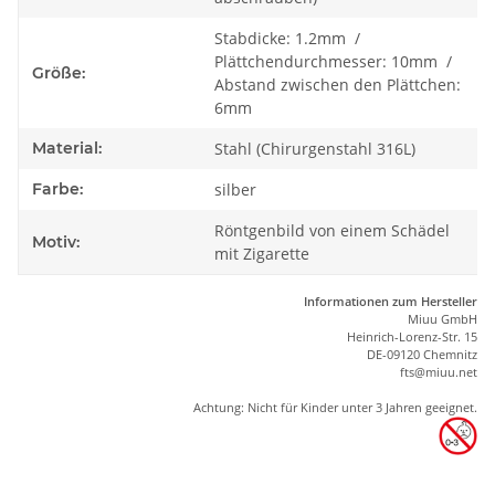
Stabdicke: 1.2mm /
Plättchendurchmesser: 10mm /
Größe:
Abstand zwischen den Plättchen:
6mm
Material:
Stahl (Chirurgenstahl 316L)
Farbe:
silber
Röntgenbild von einem Schädel
Motiv:
mit Zigarette
Informationen zum Hersteller
Miuu GmbH
Heinrich-Lorenz-Str. 15
DE-09120 Chemnitz
ft
s
@m
iu
u.net
Achtung: Nicht für Kinder unter 3 Jahren geeignet.