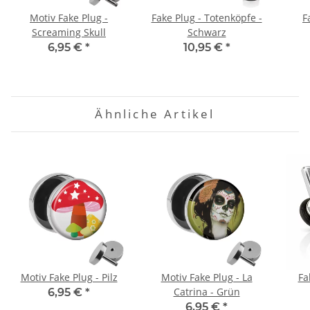
Motiv Fake Plug -
Fake Plug - Totenköpfe -
F
Screaming Skull
Schwarz
6,95 €
*
10,95 €
*
Ähnliche Artikel
Motiv Fake Plug - Pilz
Motiv Fake Plug - La
Fa
Catrina - Grün
6,95 €
*
6,95 €
*