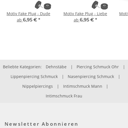
Motiv Fake Plug - Dude
Motiv Fake Plug - Liebe
Moti
ab
6,95 €
*
ab
6,95 €
*
Beliebte Kategorien:
Dehnstäbe
|
Piercing Schmuck Ohr
|
Lippenpiercing Schmuck
|
Nasenpiercing Schmuck
|
Nippelpiercings
|
Intimschmuck Mann
|
Intimschmuck Frau
Newsletter Abonnieren