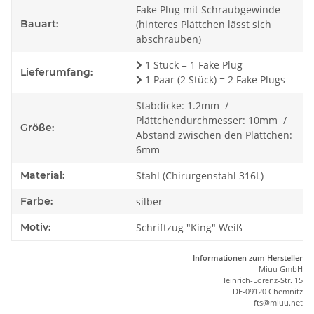
Fake Plug mit Schraubgewinde
Bauart:
(hinteres Plättchen lässt sich
abschrauben)
1 Stück = 1 Fake Plug
Lieferumfang:
1 Paar (2 Stück) = 2 Fake Plugs
Stabdicke: 1.2mm /
Plättchendurchmesser: 10mm /
Größe:
Abstand zwischen den Plättchen:
6mm
Material:
Stahl (Chirurgenstahl 316L)
Farbe:
silber
Motiv:
Schriftzug "King" Weiß
Informationen zum Hersteller
Miuu GmbH
Heinrich-Lorenz-Str. 15
DE-09120 Chemnitz
ft
s
@m
iu
u.net