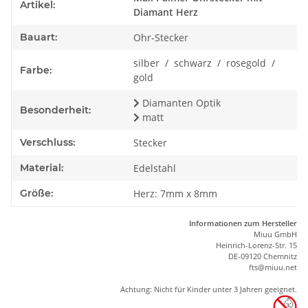
Artikel:
Diamant Herz
Bauart:
Ohr-Stecker
silber / schwarz / rosegold /
Farbe:
gold
Diamanten Optik
Besonderheit:
matt
Verschluss:
Stecker
Material:
Edelstahl
Größe:
Herz: 7mm x 8mm
Informationen zum Hersteller
Miuu GmbH
Heinrich-Lorenz-Str. 15
DE-09120 Chemnitz
ft
s
@m
iu
u.net
Achtung: Nicht für Kinder unter 3 Jahren geeignet.