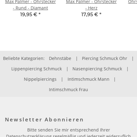
Max Palmer - Ohrstecker
Max Palmer - Ohrstecker
Ohrs
- Rund - Diamant
- Herz
19,95 €
*
17,95 €
*
Beliebte Kategorien:
Dehnstäbe
|
Piercing Schmuck Ohr
|
Lippenpiercing Schmuck
|
Nasenpiercing Schmuck
|
Nippelpiercings
|
Intimschmuck Mann
|
Intimschmuck Frau
Newsletter Abonnieren
Bitte senden Sie mir entsprechend Ihrer
Datenschutzerklärung
regelmäßig und jederzeit widerruflich