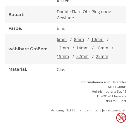
Rissen
Double Flare Ohr Plug ohne
Bauart:
Gewinde
Farbe:
blau
6mm
/
8mm
/
10mm
/
12mm
/
14mm
/
16mm
/
wählbare Größen:
19mm
/
22mm
/
25mm
Material:
Glas
Informationen zum Hersteller
Miuu GmbH
Heinrich-Lorenz-Str. 15
DE-09120 Chemnitz
ft
s
@m
iu
u.net
Achtung: Nicht für Kinder unter 3 Jahren geeignet.