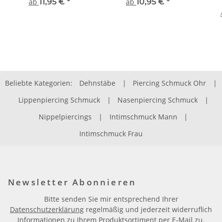
ab
11,95 €
*
ab
10,95 €
*
Beliebte Kategorien:
Dehnstäbe
|
Piercing Schmuck Ohr
|
Lippenpiercing Schmuck
|
Nasenpiercing Schmuck
|
Nippelpiercings
|
Intimschmuck Mann
|
Intimschmuck Frau
Newsletter Abonnieren
Bitte senden Sie mir entsprechend Ihrer
Datenschutzerklärung
regelmäßig und jederzeit widerruflich
Informationen zu Ihrem Produktsortiment per E-Mail zu.