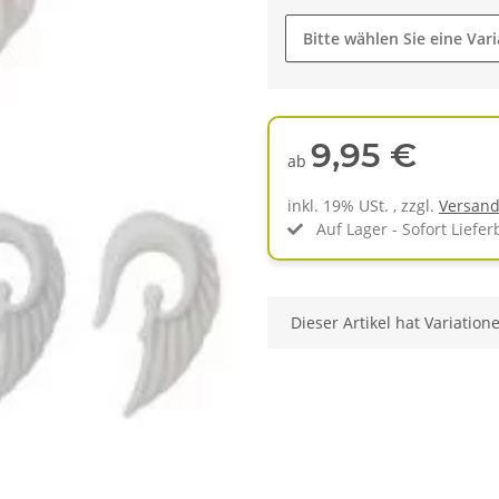
Bitte wählen Sie eine Vari
9,95 €
ab
inkl. 19% USt. , zzgl.
Versan
Auf Lager - Sofort Liefer
x
Dieser Artikel hat Variation