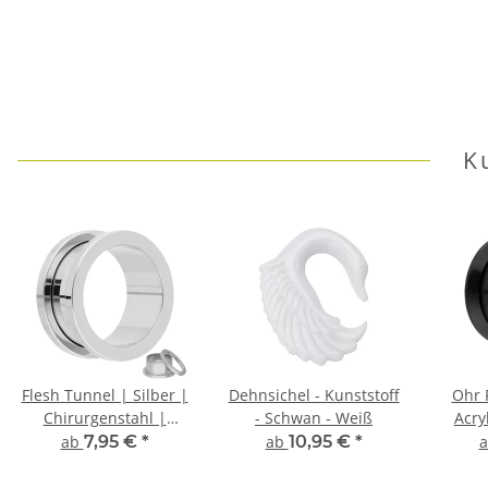
K
Flesh Tunnel | Silber |
Dehnsichel - Kunststoff
Ohr 
Chirurgenstahl |
- Schwan - Weiß
Acry
Gewinde Ohrtunnel
ab
7,95 €
*
ab
10,95 €
*