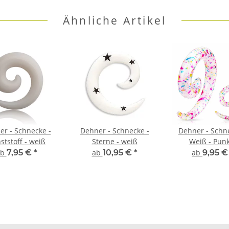
Ähnliche Artikel
er - Schnecke -
Dehner - Schnecke -
Dehner - Schne
ststoff - weiß
Sterne - weiß
Weiß - Pun
ab
7,95 €
*
ab
10,95 €
*
ab
9,95 