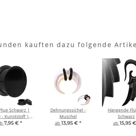
unden kauften dazu folgende Artike
Plug Schwarz |
Dehnungssichel -
Hängende Flü
l - Kunststoff |
Muschel
Schwarz
Gewinde
ab
7,95 €
*
ab
13,95 €
*
ab
15,95 