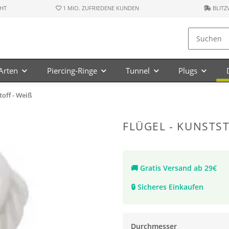
HT
1 MIO. ZUFRIEDENE KUNDEN
BLITZ
-Arten
Piercing-Ringe
Tunnel
Plugs
toff - Weiß
FLÜGEL - KUNSTSTO
🚚
Gratis Versand ab 29€
🔒
Sicheres Einkaufen
Durchmesser