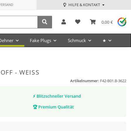
HILFE & KONTAKT
VERSAND
0,00 €
Dehner
Fake Plugs
Schmuck
★
FF - WEISS
Artikelnummer:
F42-B01.B-3622
⚡
Blitzschneller Versand
🏆
Premium Qualität