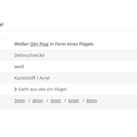
el
Weißer
Ohr Plug
in Form eines Flügels
Dehnschnecke
weiß
Kunststoff / Acryl
Sieht aus wie ein Flügel.
3mm
/
4mm
/
5mm
/
6mm
/
8mm