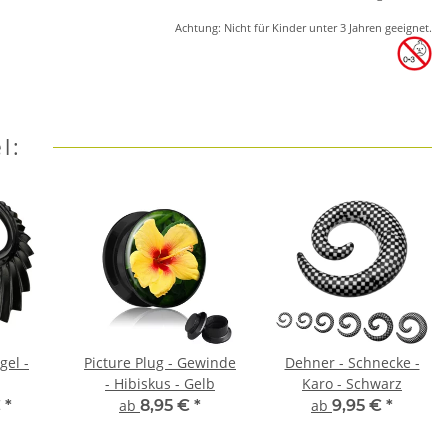
Achtung: Nicht für Kinder unter 3 Jahren geeignet.
l:
gel -
Picture Plug - Gewinde
Dehner - Schnecke -
- Hibiskus - Gelb
Karo - Schwarz
€
*
ab
8,95 €
*
ab
9,95 €
*