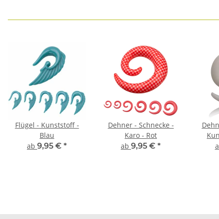
Flügel - Kunststoff -
Dehner - Schnecke -
Dehn
Blau
Karo - Rot
Kun
ab
9,95 €
*
ab
9,95 €
*