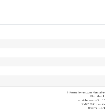
Informationen zum Hersteller
Miuu GmbH
Heinrich-Lorenz-Str. 15
DE-09120 Chemnitz
ft
s
@m
iu
u.net