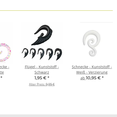
cke -
Flügel - Kunststoff -
Schnecke - Kunststoff -
kte
Schwarz
Weiß - Verzierung
€
*
1,95 €
*
ab
10,95 €
*
Alter Preis:
9,95 €