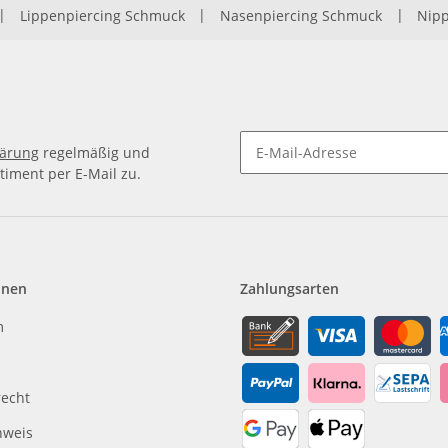
|
Lippenpiercing Schmuck
|
Nasenpiercing Schmuck
|
Nipp
lärung
regelmäßig und
timent per E-Mail zu.
Newsletter Abonnieren
onen
Zahlungsarten
m
recht
nweis