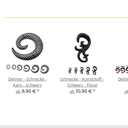
Dehner - Schnecke -
Schnecke - Kunststoff -
Dehn
Karo - Schwarz
Schwarz - Floral
ab
9,95 €
*
ab
10,95 €
*
a