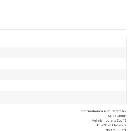
Informationen zum Hersteller
Miuu GmbH
Heinrich-Lorenz-Str. 15
DE-09120 Chemnitz
ft
s
@m
iu
u.net