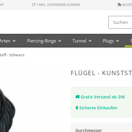
HT
1 MIO. ZUFRIEDENE KUNDEN
BLITZ
-Arten
Piercing-Ringe
Tunnel
Plugs
toff - Schwarz
FLÜGEL - KUNSTS
🚚
Gratis Versand ab 29€
🔒
Sicheres Einkaufen
Durchmesser