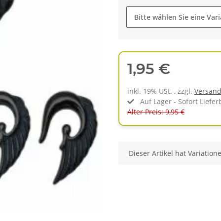
Bitte wählen Sie eine Vari
1,95 €
inkl. 19% USt. , zzgl.
Versan
Auf Lager - Sofort Liefer
Alter Preis: 9,95 €
x
Dieser Artikel hat Variation