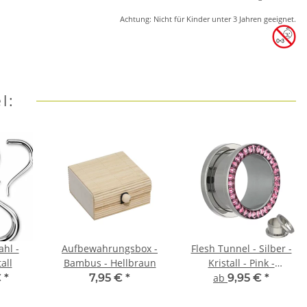
Achtung: Nicht für Kinder unter 3 Jahren geeignet.
l:
ahl -
Aufbewahrungsbox -
Flesh Tunnel - Silber -
tall
Bambus - Hellbraun
Kristall - Pink -
Schutzschicht
€
*
7,95 €
*
ab
9,95 €
*