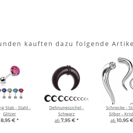
unden kauften dazu folgende Artike
ng Stab - Stahl -
Dehnungssichel -
Schnecke - St
Glitzer
Schwarz
Silber - Kris
8,95 €
*
ab
7,95 €
*
ab
10,95 