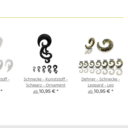
toff -
Schnecke - Kunststoff -
Dehner - Schnecke -
Schwarz - Ornament
Leopard - Leo
€
*
ab
10,95 €
*
ab
10,95 €
*