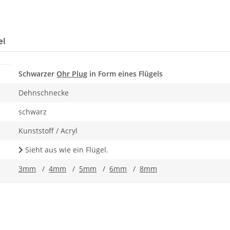
el
Schwarzer
Ohr Plug
in Form eines Flügels
Dehnschnecke
schwarz
Kunststoff / Acryl
Sieht aus wie ein Flügel.
3mm
/
4mm
/
5mm
/
6mm
/
8mm