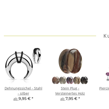
K
Dehnungssichel - Stahl
Stein Plug -
Pierci
- silber
Versteinertes Holz
ab
9,95 €
*
ab
7,95 €
*