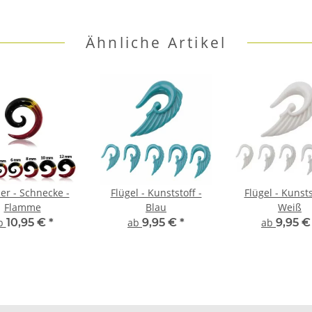
Ähnliche Artikel
er - Schnecke -
Flügel - Kunststoff -
Flügel - Kunsts
Flamme
Blau
Weiß
b
10,95 €
*
ab
9,95 €
*
ab
9,95 