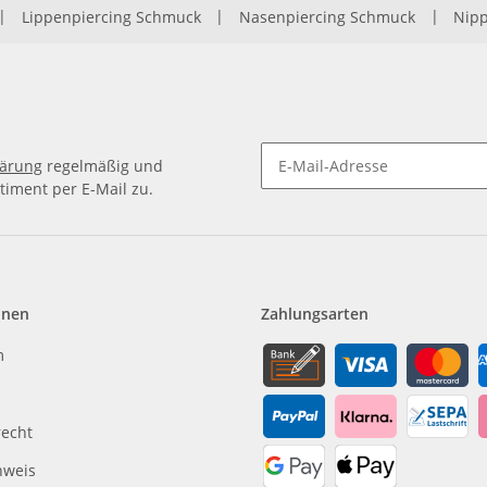
|
Lippenpiercing Schmuck
|
Nasenpiercing Schmuck
|
Nipp
lärung
regelmäßig und
timent per E-Mail zu.
Newsletter Abonnieren
onen
Zahlungsarten
m
recht
nweis