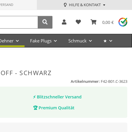
HILFE & KONTAKT
VERSAND
0,00 €
Dehner
Fake Plugs
Schmuck
★
TOFF - SCHWARZ
Artikelnummer:
F42-B01.C-3623
⚡
Blitzschneller Versand
🏆
Premium Qualität