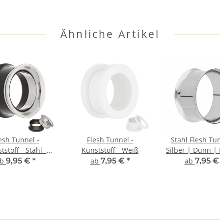
Ähnliche Artikel
esh Tunnel -
Flesh Tunnel -
Stahl Flesh Tu
tstoff - Stahl -
Kunststoff - Weiß
Silber | Dünn |
Schwarz
Flared
ab
9,95 €
*
ab
7,95 €
*
ab
7,95 