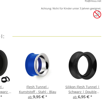
ft
s
@m
iu
u.net
Achtung: Nicht für Kinder unter 3 Jahren geeignet.
l:
l -
Flesh Tunnel -
Silikon Flesh Tunnel |
hwarz -
Kunststoff - Stahl - Blau
Schwarz | Double
ed
Flared Ohrtunnel |
€
*
ab
9,95 €
*
ab
6,95 €
*
Dünn