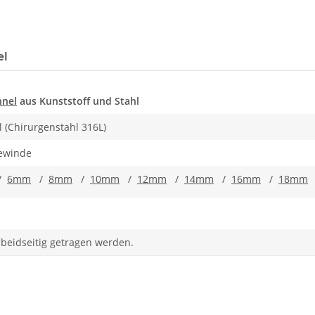
el
nnel
aus Kunststoff und Stahl
l (Chirurgenstahl 316L)
gewinde
/
6mm
/
8mm
/
10mm
/
12mm
/
14mm
/
16mm
/
18mm
beidseitig getragen werden.