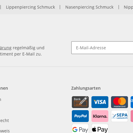
|
Lippenpiercing Schmuck
|
Nasenpiercing Schmuck
|
Nipp
lärung
regelmäßig und
timent per E-Mail zu.
Newsletter Abonnieren
onen
Zahlungsarten
m
recht
nweis