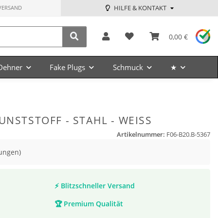
HILFE & KONTAKT
VERSAND
0,00 €
Dehner
Fake Plugs
Schmuck
★
UNSTSTOFF - STAHL - WEISS
Artikelnummer:
F06-B20.B-5367
ungen)
⚡
Blitzschneller Versand
🏆
Premium Qualität