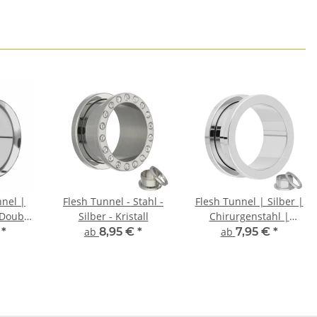
nnel |
Flesh Tunnel - Stahl -
Flesh Tunnel | Silber |
 Double
Silber - Kristall
Chirurgenstahl |
Gewinde Ohrtunnel
€
*
ab
8,95 €
*
ab
7,95 €
*