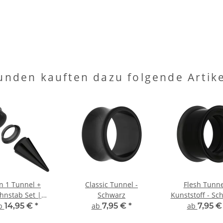
unden kauften dazu folgende Artike
in 1 Tunnel +
Classic Tunnel -
Flesh Tunne
hnstab Set |
Schwarz
Kunststoff - Sc
warz | Acryl –
double flar
b
14,95 €
*
ab
7,95 €
*
ab
7,95 
Kunststoff