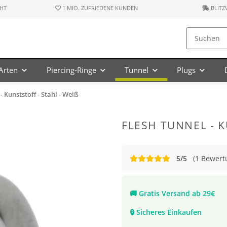
HT
1 MIO. ZUFRIEDENE KUNDEN
BLITZ
-Arten
Piercing-Ringe
Tunnel
Plugs
- Kunststoff - Stahl - Weiß
FLESH TUNNEL - K
5/5
(1 Bewert
🚚
Gratis Versand ab 29€
🔒
Sicheres Einkaufen