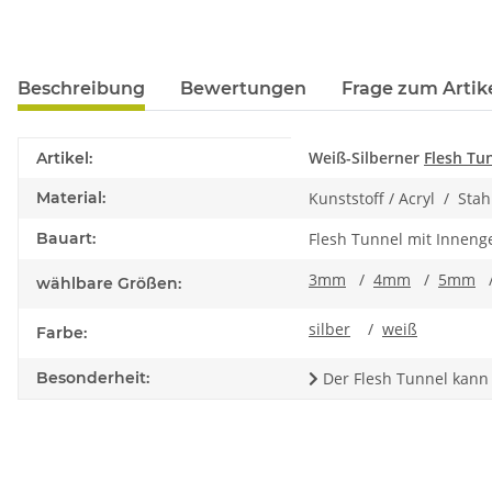
Beschreibung
Bewertungen
Frage zum Artik
Produkteigenschaft
Wert
Weiß-Silberner
Flesh Tu
Artikel:
Material:
Kunststoff / Acryl / Stah
Bauart:
Flesh Tunnel mit Innen
3mm
/
4mm
/
5mm
wählbare Größen:
silber
/
weiß
Farbe:
Besonderheit:
Der Flesh Tunnel kann 