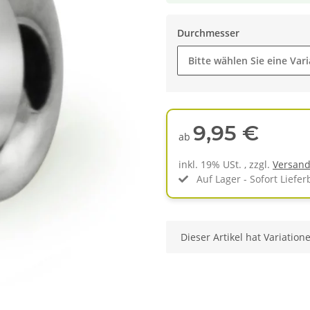
Durchmesser
Bitte wählen Sie eine Vari
9,95 €
ab
inkl. 19% USt. , zzgl.
Versan
Auf Lager - Sofort Liefer
x
Dieser Artikel hat Variation