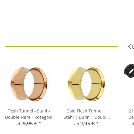
K
Flesh Tunnel - Stahl -
Gold Flesh Tunnel |
2 
Double Flare - Rosegold
Stahl | Dünn | Double
De
Flared
Sch
ab
9,95 €
*
ab
7,95 €
*
a