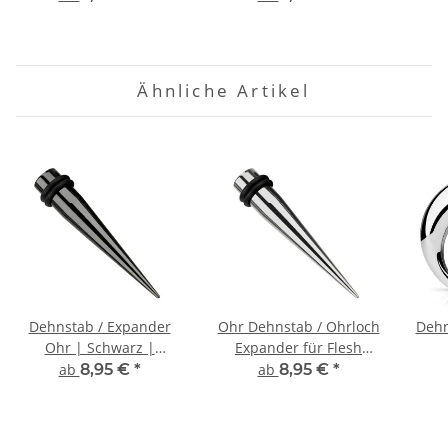
- 14mm
| Silber | 17 Größen
Ähnliche Artikel
Dehnstab / Expander
Ohr Dehnstab / Ohrloch
Dehn
Ohr | Schwarz |
Expander für Flesh
Chirurgenstahl | 1,6mm
Tunnel | Chirurgenstahl
ab
8,95 €
*
ab
8,95 €
*
- 14mm
| Silber | 17 Größen