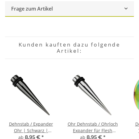
Frage zum Artikel
Kunden kauften dazu folgende
Artikel:
Dehnstab / Expander
Ohr Dehnstab / Ohrloch
D
Ohr | Schwarz |
Expander für Flesh
Chirurgenstahl | 1,6mm
Tunnel | Chirurgenstahl
ab
8,95 €
*
ab
8,95 €
*