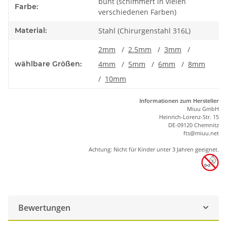
bunt (schimmert in vielen
Farbe:
verschiedenen Farben)
Material:
Stahl (Chirurgenstahl 316L)
2mm
/
2.5mm
/
3mm
/
wählbare Größen:
4mm
/
5mm
/
6mm
/
8mm
/
10mm
Informationen zum Hersteller
Miuu GmbH
Heinrich-Lorenz-Str. 15
DE-09120 Chemnitz
ft
s
@m
iu
u.net
Achtung: Nicht für Kinder unter 3 Jahren geeignet.
Bewertungen