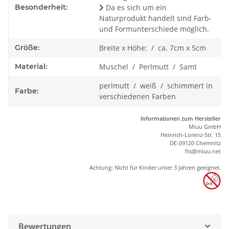
Besonderheit:
Da es sich um ein
Naturprodukt handelt sind Farb-
und Formunterschiede möglich.
Größe:
Breite x Höhe: / ca. 7cm x 5cm
Material:
Muschel / Perlmutt / Samt
perlmutt / weiß / schimmert in
Farbe:
verschiedenen Farben
Informationen zum Hersteller
Miuu GmbH
Heinrich-Lorenz-Str. 15
DE-09120 Chemnitz
ft
s
@m
iu
u.net
Achtung: Nicht für Kinder unter 3 Jahren geeignet.
Bewertungen