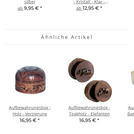
silber
- Kristall - Klar -
Schutzschicht
ab
9,95 €
*
ab
12,95 €
*
Ähnliche Artikel
Aufbewahrungsbox -
Aufbewahrungsbox -
Au
Holz - Verzierung
Teakholz - Elefanten
Bam
16,95 €
*
16,95 €
*