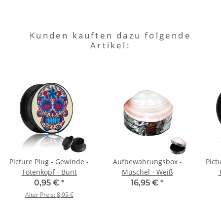
Kunden kauften dazu folgende
Artikel:
Picture Plug - Gewinde -
Aufbewahrungsbox -
Pict
Totenkopf - Bunt
Muschel - Weiß
0,95 €
*
16,95 €
*
Alter Preis:
8,95 €