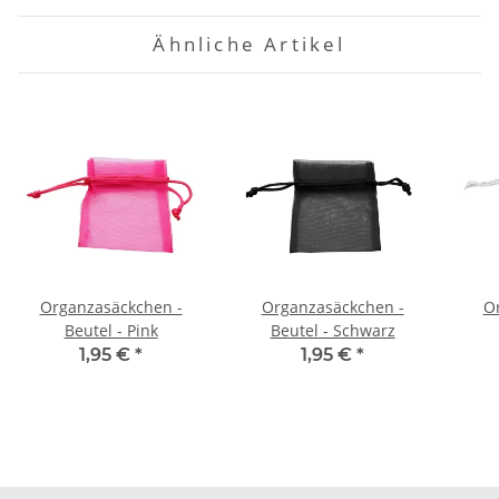
Ähnliche Artikel
Organzasäckchen -
Organzasäckchen -
O
Beutel - Pink
Beutel - Schwarz
1,95 €
*
1,95 €
*