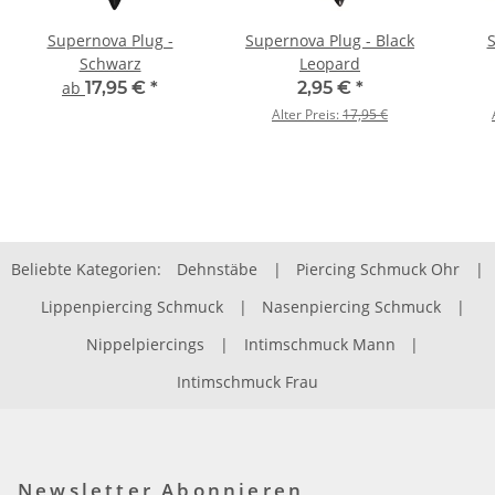
Supernova Plug -
Supernova Plug - Black
S
Schwarz
Leopard
ab
17,95 €
*
2,95 €
*
Alter Preis:
17,95 €
Beliebte Kategorien:
Dehnstäbe
|
Piercing Schmuck Ohr
|
Lippenpiercing Schmuck
|
Nasenpiercing Schmuck
|
Nippelpiercings
|
Intimschmuck Mann
|
Intimschmuck Frau
Newsletter Abonnieren