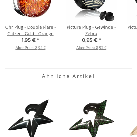
Ohr Plug - Double Flare -
Picture Plug - Gewinde -
Pict
Glitzer - Gold - Orange
Zebra
1,95 €
*
0,95 €
*
Alter Preis:
8,95 €
Alter Preis:
8,95 €
Ähnliche Artikel