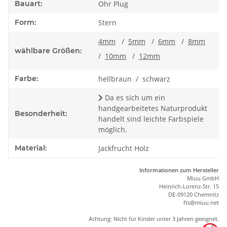
Bauart:
Ohr Plug
Form:
Stern
4mm
/
5mm
/
6mm
/
8mm
wählbare Größen:
/
10mm
/
12mm
Farbe:
hellbraun / schwarz
Da es sich um ein
handgearbeitetes Naturprodukt
Besonderheit:
handelt sind leichte Farbspiele
möglich.
Material:
Jackfrucht Holz
Informationen zum Hersteller
Miuu GmbH
Heinrich-Lorenz-Str. 15
DE-09120 Chemnitz
ft
s
@m
iu
u.net
Achtung: Nicht für Kinder unter 3 Jahren geeignet.