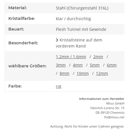
Material:
Stahl (Chirurgenstahl 316L)
Kristallfarbe:
klar / durchsichtig
Bauart:
Flesh Tunnel mit Gewinde
Kristallsteine auf dem
Besonderheit:
vorderem Rand
1.2mm / 1.6mm
/
2mm
/
3mm
/
4mm
/
5mm
/
6mm
wählbare Größen:
/
8mm
/
10mm
/
12mm
Farbe:
rot
Informationen zum Hersteller
Miuu GmbH
Heinrich-Lorenz-Str. 15
DE-09120 Chemnitz
ft
s
@m
iu
u.net
Achtung: Nicht für Kinder unter 3 Jahren geeignet.