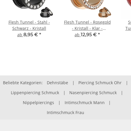
Flesh Tunnel - Stahl -
Flesh Tunnel - Rosegold
S
Schwarz - Kristall
- Kristall - Klar -
Tun
Schutzschicht
ab
8,95 €
*
ab
12,95 €
*
Beliebte Kategorien:
Dehnstäbe
|
Piercing Schmuck Ohr
|
Lippenpiercing Schmuck
|
Nasenpiercing Schmuck
|
Nippelpiercings
|
Intimschmuck Mann
|
Intimschmuck Frau