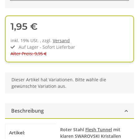
1,95 €
inkl. 19% USt. , zzgl.
Versand
Auf Lager - Sofort Lieferbar
Alter Preis: 9,95 €
x
Dieser Artikel hat Variationen. Bitte wähle die
gewünschte Variation aus.
Beschreibung
Produkteigenschaft
Wert
Roter Stahl
Flesh Tunnel
mit
Artikel:
klaren SWAROVSKI Kristallen