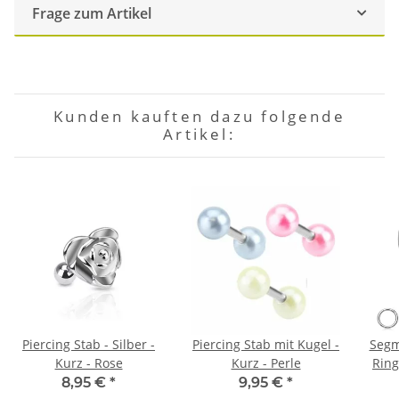
Frage zum Artikel
Kunden kauften dazu folgende
Artikel:
Piercing Stab - Silber -
Piercing Stab mit Kugel -
Segm
Kurz - Rose
Kurz - Perle
Ring
8,95 €
*
9,95 €
*