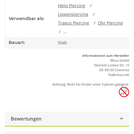
Helix Piercing
/
Lippenpiercing
/
Verwendbar als:
Tragus Piercing
/
Ohr Piercing
/ ...
Bauart:
Stab
Informationen zum Hersteller
Miuu GmbH
Heinrich-Lorenz-Str. 15
DE-09120 Chemnitz
ft
s
@m
iu
u.net
Achtung: Nicht für Kinder unter 3 Jahren geeignet.
Bewertungen