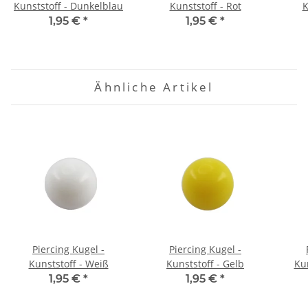
Kunststoff - Dunkelblau
Kunststoff - Rot
K
1,95 €
*
1,95 €
*
Ähnliche Artikel
Piercing Kugel -
Piercing Kugel -
Kunststoff - Weiß
Kunststoff - Gelb
Kun
1,95 €
*
1,95 €
*