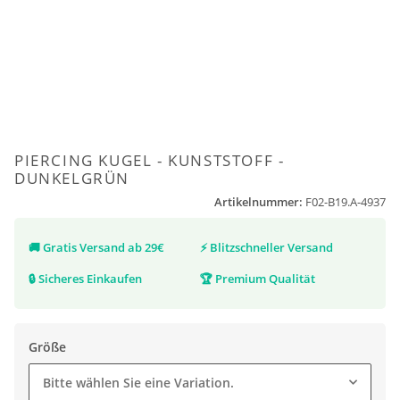
PIERCING KUGEL - KUNSTSTOFF -
DUNKELGRÜN
Artikelnummer:
F02-B19.A-4937
🚚
Gratis Versand ab 29€
⚡
Blitzschneller Versand
🔒
Sicheres Einkaufen
🏆
Premium Qualität
Größe
Bitte wählen Sie eine Variation.