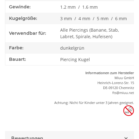
Gewinde:
1.2 mm / 1.6 mm
Kugelgröße:
3 mm / 4 mm / 5 mm / 6 mm
Alle Piercings (Banane, Stab,
Verwendbar für:
Labret, Spirale, Hufeisen)
Farbe:
dunkelgrün
Bauart:
Piercing Kugel
Informationen zum Hersteller
Miuu GmbH
Heinrich-Lorenz-Str. 15
DE-09120 Chemnitz
ft
s
@m
iu
u.net
Achtung: Nicht für Kinder unter 3 Jahren geeignet.
Bewertungen