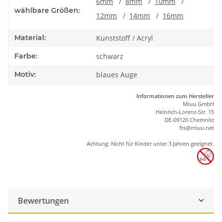
6mm
/
8mm
/
10mm
/
wählbare Größen:
12mm
/
14mm
/
16mm
Material:
Kunststoff / Acryl
Farbe:
schwarz
Motiv:
blaues Auge
Informationen zum Hersteller
Miuu GmbH
Heinrich-Lorenz-Str. 15
DE-09120 Chemnitz
ft
s
@m
iu
u.net
Achtung: Nicht für Kinder unter 3 Jahren geeignet.
Bewertungen