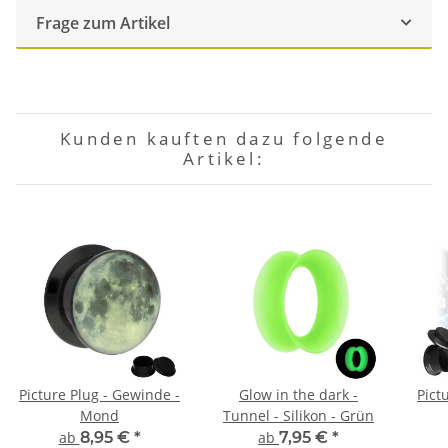
Frage zum Artikel
Kunden kauften dazu folgende
Artikel:
Picture Plug - Gewinde -
Glow in the dark -
Pict
Mond
Tunnel - Silikon - Grün
ab
8,95 €
*
ab
7,95 €
*