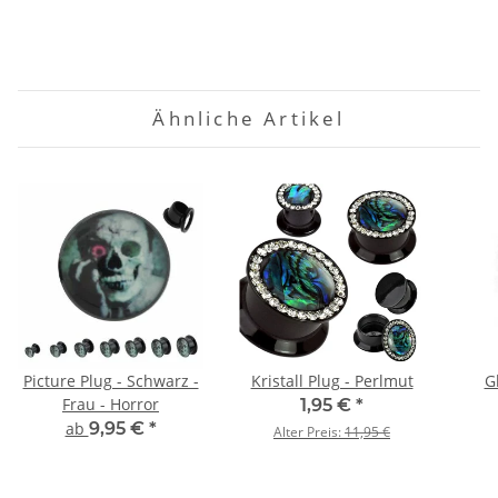
Ähnliche Artikel
Picture Plug - Schwarz -
Kristall Plug - Perlmut
G
Frau - Horror
1,95 €
*
ab
9,95 €
*
Alter Preis:
11,95 €