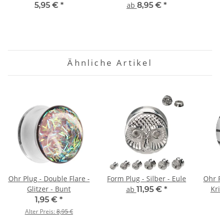
Schwarz
5,95 €
*
ab
8,95 €
*
Ähnliche Artikel
Ohr Plug - Double Flare -
Form Plug - Silber - Eule
Ohr P
Glitzer - Bunt
Kr
ab
11,95 €
*
1,95 €
*
Alter Preis:
8,95 €