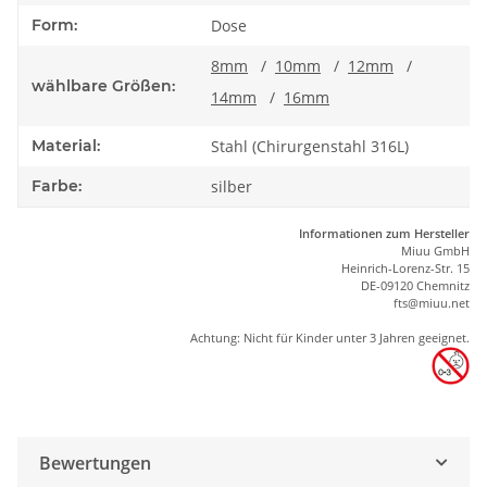
Form:
Dose
8mm
/
10mm
/
12mm
/
wählbare Größen:
14mm
/
16mm
Material:
Stahl (Chirurgenstahl 316L)
Farbe:
silber
Informationen zum Hersteller
Miuu GmbH
Heinrich-Lorenz-Str. 15
DE-09120 Chemnitz
ft
s
@m
iu
u.net
Achtung: Nicht für Kinder unter 3 Jahren geeignet.
Bewertungen