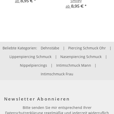
Smiley
ab
8,95 €
*
ab
8,95 €
*
Beliebte Kategorien:
Dehnstäbe
|
Piercing Schmuck Ohr
|
Lippenpiercing Schmuck
|
Nasenpiercing Schmuck
|
Nippelpiercings
|
Intimschmuck Mann
|
Intimschmuck Frau
Newsletter Abonnieren
Bitte senden Sie mir entsprechend Ihrer
Datenschutzerklärung
regelmäßig und jederzeit widerruflich