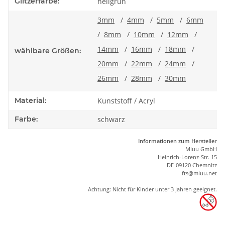
Glitzerfarbe:
hellgrün
3mm
/
4mm
/
5mm
/
6mm
/
8mm
/
10mm
/
12mm
/
14mm
/
16mm
/
18mm
/
wählbare Größen:
20mm
/
22mm
/
24mm
/
26mm
/
28mm
/
30mm
Material:
Kunststoff / Acryl
Farbe:
schwarz
Informationen zum Hersteller
Miuu GmbH
Heinrich-Lorenz-Str. 15
DE-09120 Chemnitz
ft
s
@m
iu
u.net
Achtung: Nicht für Kinder unter 3 Jahren geeignet.