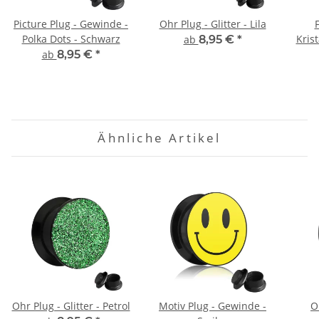
Picture Plug - Gewinde -
Ohr Plug - Glitter - Lila
Polka Dots - Schwarz
Krist
ab
8,95 €
*
ab
8,95 €
*
Ähnliche Artikel
Ohr Plug - Glitter - Petrol
Motiv Plug - Gewinde -
O