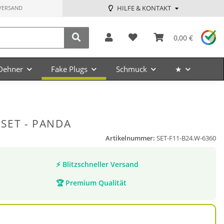
HILFE & KONTAKT
VERSAND
0,00 €
Dehner
Fake Plugs
Schmuck
★
SET - PANDA
Artikelnummer:
SET-F11-B24.W-6360
⚡
Blitzschneller Versand
🏆
Premium Qualität