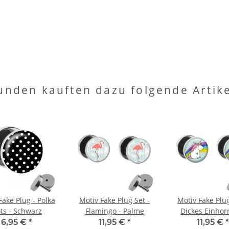
unden kauften dazu folgende Artike
Fake Plug - Polka
Motiv Fake Plug Set -
Motiv Fake Plug
ts - Schwarz
Flamingo - Palme
Dickes Einhor
Regenbog
6,95 €
*
11,95 €
*
11,95 €
*