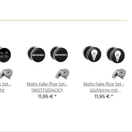
 Set -
Motiv Fake Plug Set -
Motiv Fake Plug Set -
cht
[WOTTSEFACK?]
Glühbirne mit
Rock'n'Roll Hand
11,95 €
*
11,95 €
*