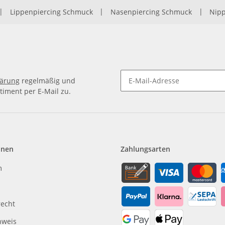
|
Lippenpiercing Schmuck
|
Nasenpiercing Schmuck
|
Nipp
lärung
regelmäßig und
timent per E-Mail zu.
Newsletter Abonnieren
onen
Zahlungsarten
m
recht
nweis