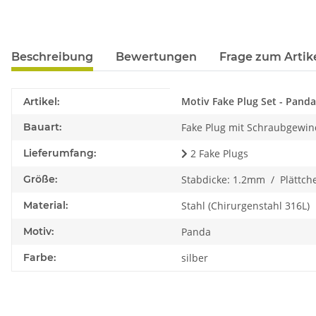
Beschreibung
Bewertungen
Frage zum Artik
Produkteigenschaft
Wert
Motiv Fake Plug Set - Panda
Artikel:
Bauart:
Fake Plug mit Schraubgewind
Lieferumfang:
2 Fake Plugs
Größe:
Stabdicke: 1.2mm / Plättc
Material:
Stahl (Chirurgenstahl 316L)
Motiv:
Panda
Farbe:
silber