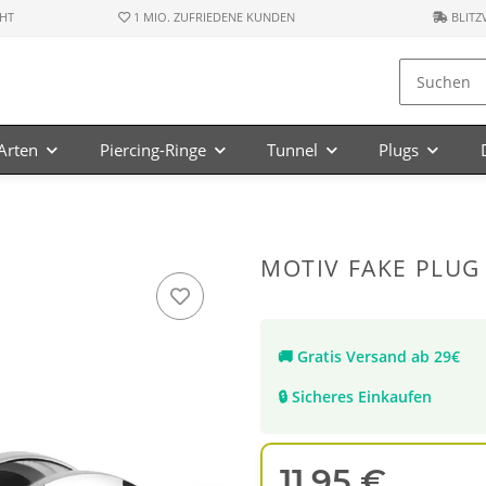
HT
1 MIO. ZUFRIEDENE KUNDEN
BLITZ
-Arten
Piercing-Ringe
Tunnel
Plugs
MOTIV FAKE PLUG 
🚚
Gratis Versand ab 29€
🔒
Sicheres Einkaufen
11,95 €