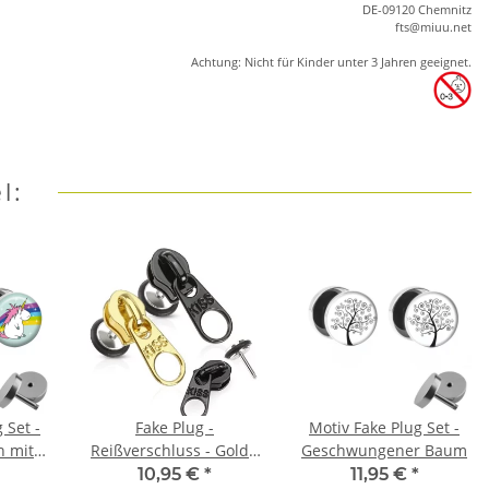
DE-09120 Chemnitz
ft
s
@m
iu
u.net
Achtung: Nicht für Kinder unter 3 Jahren geeignet.
l:
 Set -
Fake Plug -
Motiv Fake Plug Set -
n mit
Reißverschluss - Gold -
Geschwungener Baum
en
Schwarz
10,95 €
*
11,95 €
*