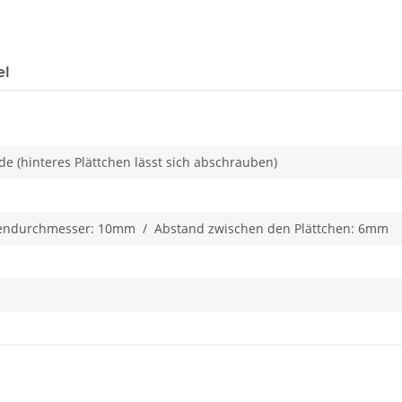
el
e (hinteres Plättchen lässt sich abschrauben)
hendurchmesser: 10mm / Abstand zwischen den Plättchen: 6mm