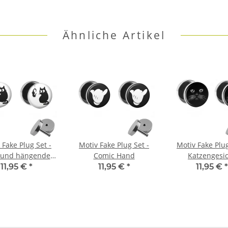
Ähnliche Artikel
 Fake Plug Set -
Motiv Fake Plug Set -
Motiv Fake Plug
 und hängendes
Comic Hand
Katzengesi
eepferdchen
11,95 €
*
11,95 €
*
11,95 €
*