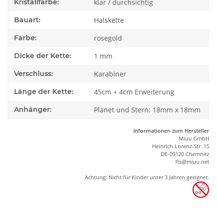
Kristallfarbe:
klar / durchsichtig
Bauart:
Halskette
Farbe:
rosegold
Dicke der Kette:
1 mm
Verschluss:
Karabiner
Länge der Kette:
45cm + 4cm Erweiterung
Anhänger:
Planet und Stern: 18mm x 18mm
Informationen zum Hersteller
Miuu GmbH
Heinrich-Lorenz-Str. 15
DE-09120 Chemnitz
ft
s
@m
iu
u.net
Achtung: Nicht für Kinder unter 3 Jahren geeignet.