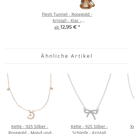
Flesh Tunnel - Rosegold -
Kristall - Klar -
Schutzschicht
ab
12,95 €
*
Ähnliche Artikel
Kette - 925 Silber -
Kette - 925 Silber -
Ke
Rosegold - Mond und
Schleife - Kristall