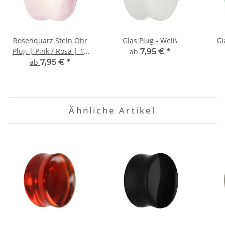
Rosenquarz Stein Ohr
Glas Plug - Weiß
Gl
Plug | Pink / Rosa | 11
ab
7,95 €
*
Größen
ab
7,95 €
*
Ähnliche Artikel