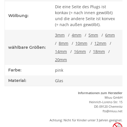
Die eine Seite des Plugs ist
konkav (= nach innen gewölbt)
Wölbung:
und die andere Seite ist konvex
(= nach außen gewölbt).
3mm
/
4mm
/
5mm
/
6mm
/
8mm
/
10mm
/
12mm
/
wählbare Größen:
14mm
/
16mm
/
18mm
/
20mm
Farbe:
pink
Material:
Glas
Informationen zum Hersteller
Miuu GmbH
Heinrich-Lorenz-Str. 15
DE-09120 Chemnitz
ft
s
@m
iu
u.net
Achtung: Nicht für Kinder unter 3 Jahren geeignet.