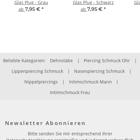
Glas Plug - Grau
Glas Plug - Schwarz
Gl
ab
7,95 €
*
ab
7,95 €
*
Beliebte Kategorien:
Dehnstäbe
|
Piercing Schmuck Ohr
|
Lippenpiercing Schmuck
|
Nasenpiercing Schmuck
|
Nippelpiercings
|
Intimschmuck Mann
|
Intimschmuck Frau
Newsletter Abonnieren
Bitte senden Sie mir entsprechend Ihrer