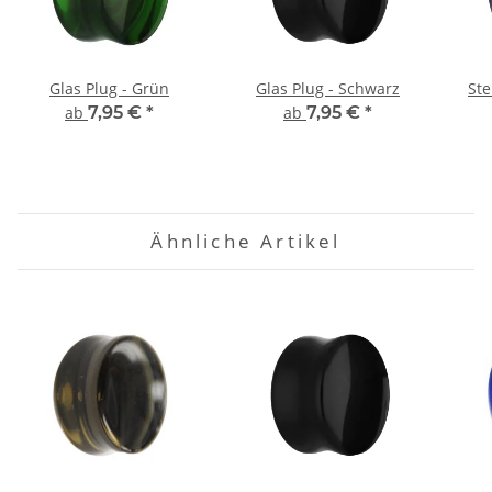
Glas Plug - Grün
Glas Plug - Schwarz
Ste
ab
7,95 €
*
ab
7,95 €
*
Ähnliche Artikel