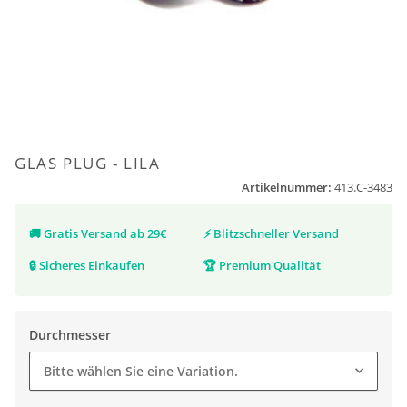
GLAS PLUG - LILA
Artikelnummer:
413.C-3483
🚚
Gratis Versand ab 29€
⚡
Blitzschneller Versand
🔒
Sicheres Einkaufen
🏆
Premium Qualität
Durchmesser
Bitte wählen Sie eine Variation.