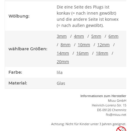
Die eine Seite des Plugs ist
konkav (= nach innen gewölbt)
Wölbung:
und die andere Seite ist konvex
(= nach außen gewölbt).
3mm
/
4mm
/
5mm
/
6mm
/
8mm
/
10mm
/
12mm
/
wählbare Größen:
14mm
/
16mm
/
18mm
/
20mm
Farbe:
lila
Material:
Glas
Informationen zum Hersteller
Miuu GmbH
Heinrich-Lorenz-Str. 15
DE-09120 Chemnitz
ft
s
@m
iu
u.net
Achtung: Nicht für Kinder unter 3 Jahren geeignet.