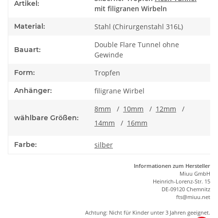
Artikel:
mit filigranen Wirbeln
Material:
Stahl (Chirurgenstahl 316L)
Double Flare Tunnel ohne
Bauart:
Gewinde
Form:
Tropfen
Anhänger:
filigrane Wirbel
8mm
/
10mm
/
12mm
/
wählbare Größen:
14mm
/
16mm
Farbe:
silber
Informationen zum Hersteller
Miuu GmbH
Heinrich-Lorenz-Str. 15
DE-09120 Chemnitz
ft
s
@m
iu
u.net
Achtung: Nicht für Kinder unter 3 Jahren geeignet.