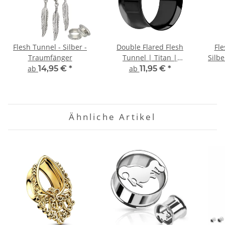
Flesh Tunnel - Silber -
Double Flared Flesh
Fle
Traumfänger
Tunnel | Titan |
Silbe
Schwarz | Dünner Rand
ab
14,95 €
*
ab
11,95 €
*
| Ohrtunnel
Ähnliche Artikel