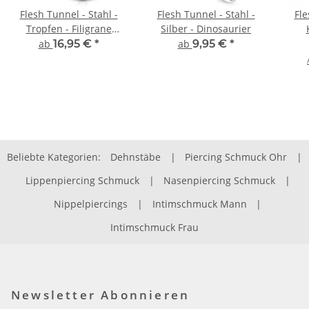
Flesh Tunnel - Stahl -
Flesh Tunnel - Stahl -
Fle
Tropfen - Filigrane
Silber - Dinosaurier
Wirbel - Gold
ab
16,95 €
*
ab
9,95 €
*
Beliebte Kategorien:
Dehnstäbe
|
Piercing Schmuck Ohr
|
Lippenpiercing Schmuck
|
Nasenpiercing Schmuck
|
Nippelpiercings
|
Intimschmuck Mann
|
Intimschmuck Frau
Newsletter Abonnieren