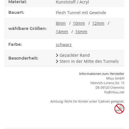
Material:
Kunststoff / Acryl
Bauart:
Flesh Tunnel mit Gewinde
8mm
/
10mm
/
12mm
/
wählbare Größen:
14mm
/
16mm
Farbe:
schwarz
Gezackter Rand
Besonderheit:
Stern in der Mitte des Tunnels
Informationen zum Hersteller
Miuu GmbH
Heinrich-Lorenz-Str. 15
DE-09120 Chemnitz
ft
s
@m
iu
u.net
Achtung: Nicht für Kinder unter 3 Jahren geeignet.