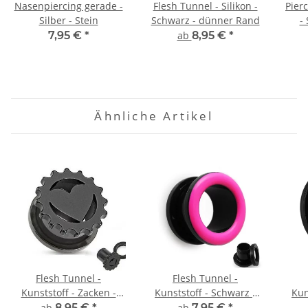
Nasenpiercing gerade -
Flesh Tunnel - Silikon -
Pierc
Silber - Stein
Schwarz - dünner Rand
-
7,95 €
*
ab
8,95 €
*
Ähnliche Artikel
Flesh Tunnel -
Flesh Tunnel -
Kunststoff - Zacken -
Kunststoff - Schwarz -
Kun
Herz
Pink
ab
8,95 €
*
ab
7,95 €
*